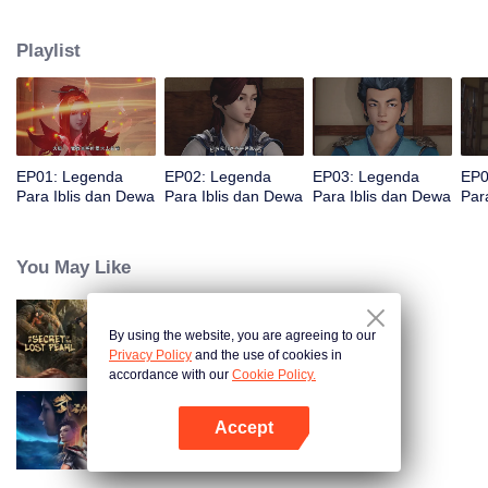
kebenaran dunia. Ye Ziyun yang cantik dan lembut, dan Xiao Ning'er yang
keras kepala dan arogan, bagaimanakah dia akan memilih di antara kedua
Playlist
gadis tersebut? Ada juga sahabat seperjuangan yang berbagi suka dan
duka, melatih keterampilan terkuat dan kekuatan roh iblis terkuat bersama,
dan menginjakkan kaki di puncak seni bela diri. Aku, Nie Li, harus menjadi
spiritualis iblis terkuat!
EP01: Legenda
EP02: Legenda
EP03: Legenda
EP0
Para Iblis dan Dewa
Para Iblis dan Dewa
Para Iblis dan Dewa
Par
You May Like
By using the website, you are agreeing to our
Misteri Artefak yang Hilang
Privacy Policy
and the use of cookies in
accordance with our
Cookie Policy.
Accept
Dunia Persilatan
Buka App