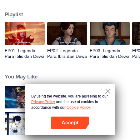
kebenaran dunia. Ye Ziyun yang cantik dan lembut, dan Xiao Ning'er yang
keras kepala dan arogan, bagaimanakah dia akan memilih di antara kedua
Playlist
gadis tersebut? Ada juga sahabat seperjuangan yang berbagi suka dan
duka, melatih keterampilan terkuat dan kekuatan roh iblis terkuat bersama,
dan menginjakkan kaki di puncak seni bela diri. Aku, Nie Li, harus menjadi
spiritualis iblis terkuat!
EP01: Legenda
EP02: Legenda
EP03: Legenda
EP0
Para Iblis dan Dewa
Para Iblis dan Dewa
Para Iblis dan Dewa
Par
You May Like
By using the website, you are agreeing to our
Dunia Persilatan
Privacy Policy
and the use of cookies in
accordance with our
Cookie Policy.
Accept
Kakak Menyebalkan
Buka App