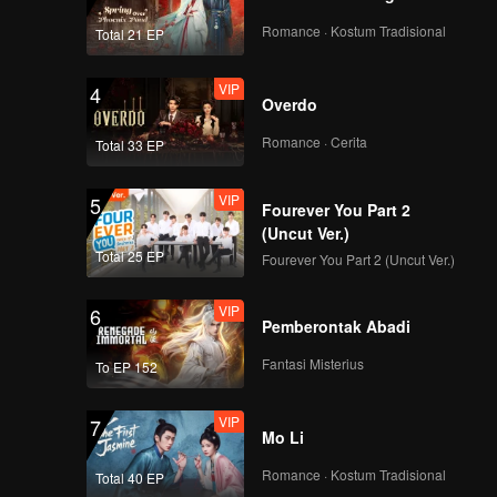
Romance · Kostum Tradisional
Total 21 EP
VIP
4
Overdo
Romance · Cerita
Total 33 EP
VIP
5
Fourever You Part 2
(Uncut Ver.)
Total 25 EP
Fourever You Part 2 (Uncut Ver.)
VIP
6
Pemberontak Abadi
Fantasi Misterius
To EP 152
VIP
7
Mo Li
Romance · Kostum Tradisional
Total 40 EP