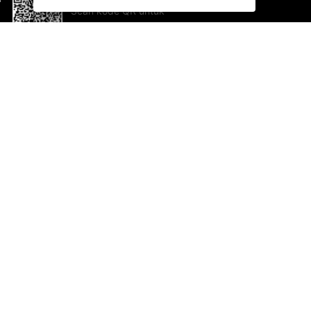
Scan kode QR untuk
mengunduh sekarang!
Bantuan dan Umpan Balik
Te
Saran
Ka
Ik
Al
ted.