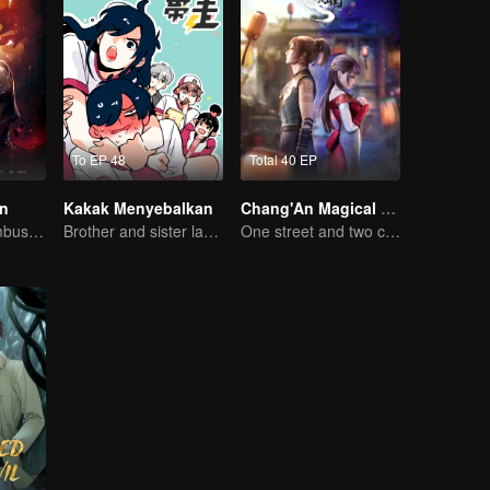
To EP 48
Total 40 EP
an
Kakak Menyebalkan
Chang'An Magical Street
Wu Zhiji: Menembus Langit, Mengguncang Bumi
Brother and sister laugh so hard everyday.
One street and two circles, alternating day and night.