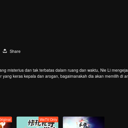
Share
s yang misterius dan tak terbatas dalam ruang dan waktu, Nie Li mengeja
er yang keras kepala dan arogan, bagaimanakah dia akan memilih di a
suka dan duka, melatih keterampilan terkuat dan kekuatan roh iblis t
 harus menjadi spiritualis iblis terkuat!
riginal
WeTV Only