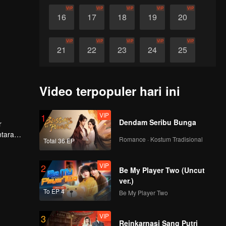
VIP
VIP
VIP
VIP
VIP
16
17
18
19
20
VIP
VIP
VIP
VIP
VIP
21
22
23
24
25
VIP
VIP
VIP
VIP
VIP
26
27
28
29
30
Video terpopuler hari ini
VIP
1
Dendam Seribu Bunga
r
ntara
Romance · Kostum Tradisional
Total 36 EP
erkuat
VIP
2
Be My Player Two (Uncut
ver.)
To EP 4
Be My Player Two
VIP
3
Reinkarnasi Sang Putri