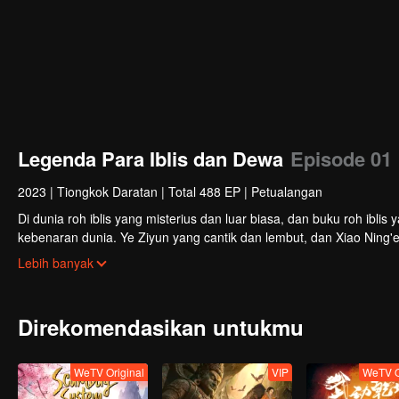
Legenda Para Iblis dan Dewa
Episode 01
2023
|
Tiongkok Daratan
|
Total 488 EP
|
Petualangan
Di dunia roh iblis yang misterius dan luar biasa, dan buku roh ibli
kebenaran dunia. Ye Ziyun yang cantik dan lembut, dan Xiao Ning'
kedua gadis tersebut? Ada juga sahabat seperjuangan yang berbagi 
Lebih banyak
bersama, dan menginjakkan kaki di puncak seni bela diri. Aku, Nie Li,
Direkomendasikan untukmu
WeTV Original
VIP
WeTV O