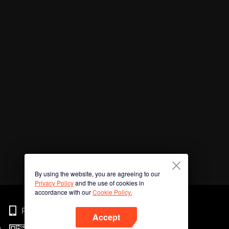
By using the website, you are agreeing to our
Privacy Policy
and the use of cookies in
accordance with our
Cookie Policy.
Phone
Accept
n