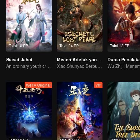
Total 10 EP
Total 24 EP
Total 12 EP
Siasat Jahat
Misteri Artefak yang Hilang
Dunia Persilat
An ordinary youth crossing as a villain into the book and abusing the hero!
Xiao Shunyao Berburu Harta Karun untuk Memecahkan Kutukan!
WeTV Original
VIP
Total 12 EP
Total 12 EP
Total 12 EP