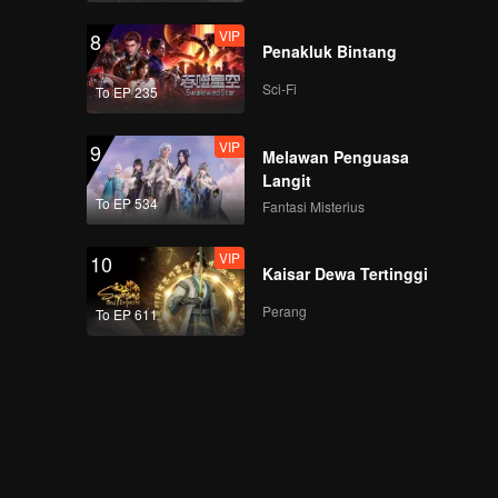
VIP
8
Penakluk Bintang
Sci-Fi
To EP 235
VIP
9
Melawan Penguasa
Langit
To EP 534
Fantasi Misterius
VIP
10
Kaisar Dewa Tertinggi
Perang
To EP 611