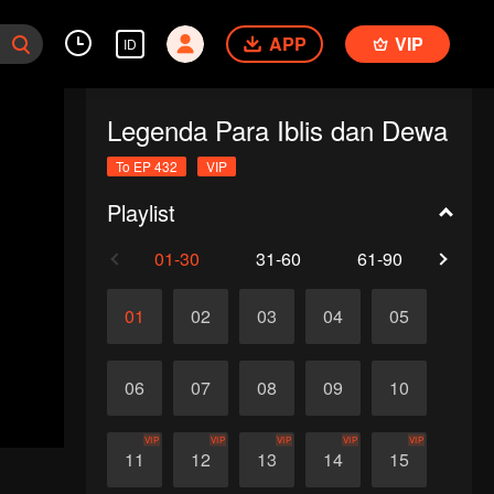
APP
VIP
ID
Legenda Para Iblis dan Dewa
To EP 432
VIP
Playlist
01-30
31-60
61-90
91-1
01
02
03
04
05
06
07
08
09
10
VIP
VIP
VIP
VIP
VIP
11
12
13
14
15