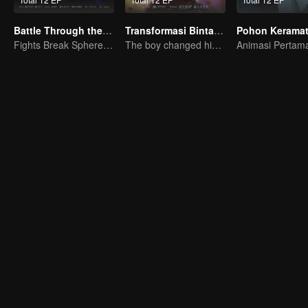
Battle Through the Heavens S3
Transformasi Bintang S1
Fights Break Sphere S3
The boy changed his life into a king