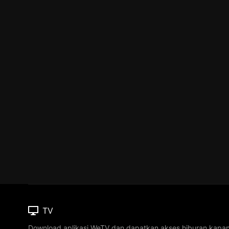
TV
Download aplikasi WeTV dan dapatkan akses hiburan kapa