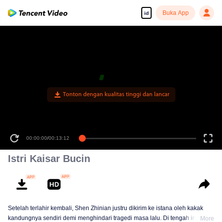
Buka App
id
Tonton dengan kualitas tinggi dan lancar
00:00:00
/
00:13:12
Istri Kaisar Bucin
Setelah terlahir kembali, Shen Zhinian justru dikirim ke istana oleh kakak
kandungnya sendiri demi menghindari tragedi masa lalu. Di tengah intrik
More