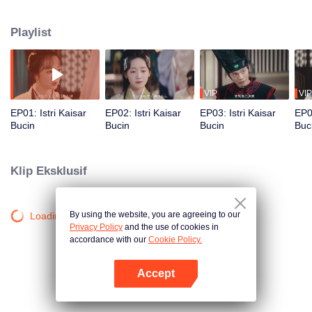
berbahaya dan perebutan kekuasaan di dalam istana, Shen Zhinian
perlahan membalikkan keadaan dengan kecerdasan dan strateginya hingga
Playlist
menarik perhatian Kaisar Nangong Xuanyu. Dari hubungan penuh
kecurigaan berubah menjadi cinta, keduanya pun bekerja sama
menghadapi konspirasi besar yang mengancam kerajaan.
VIP
VIP
EP01: Istri Kaisar
EP02: Istri Kaisar
EP03: Istri Kaisar
EP04
Bucin
Bucin
Bucin
Buc
Klip Eksklusif
By using the website, you are agreeing to our
Loading…
Privacy Policy
and the use of cookies in
accordance with our
Cookie Policy.
Accept
Buka App