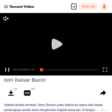
Buka App
id
00:00:00
/
00:13:26
Istri Kaisar Bucin
Setelah terlahir kembali, Shen Zhinian justru dikirim ke istana oleh kakak
kandungnya sendiri demi menghindari tragedi masa lalu. Di tengah intrik
More