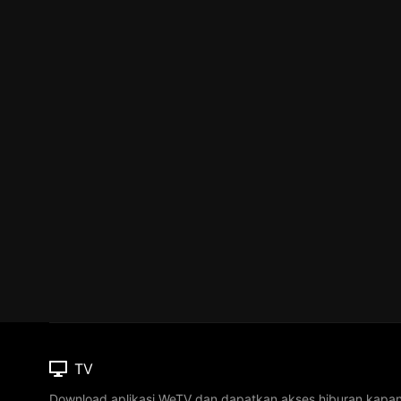
TV
Download aplikasi WeTV dan dapatkan akses hiburan kapa