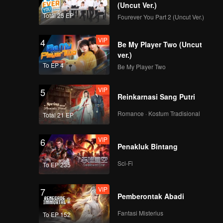
(Uncut Ver.)
Total 25 EP
Fourever You Part 2 (Uncut Ver.)
VIP
4
Be My Player Two (Uncut
ver.)
To EP 4
Be My Player Two
VIP
5
Reinkarnasi Sang Putri
Romance · Kostum Tradisional
Total 21 EP
VIP
6
Penakluk Bintang
Sci-Fi
To EP 235
VIP
7
Pemberontak Abadi
Fantasi Misterius
To EP 152