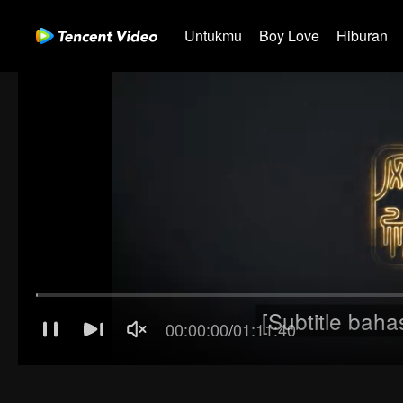
Untukmu
Boy Love
Hiburan
[Subtitle baha