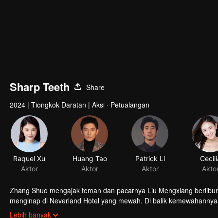
00:00:01
/
01:11:40
Sharp Teeth
Share
2024
|
Tiongkok Daratan
|
Aksi · Petualangan
Raquel Xu
Huang Tao
Patrick Li
Cecili
Aktor
Aktor
Aktor
Akto
Zhang Shuo mengajak teman dan pacarnya Liu Mengxiang berlibur.
menginap di Neverland Hotel yang mewah. Di balik kemewahannya, 
dalam secara ilegal yang menimbulkan bencana.
Lebih banyak