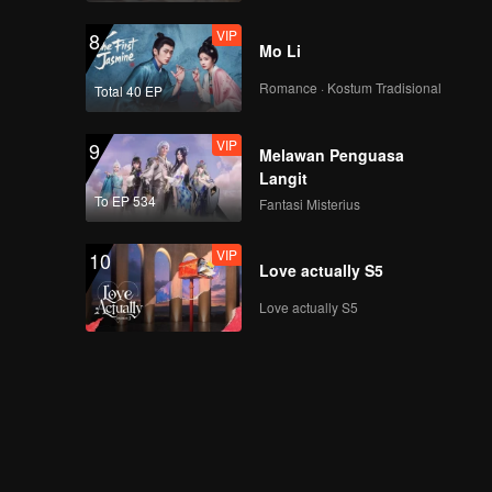
VIP
8
Mo Li
Romance · Kostum Tradisional
Total 40 EP
VIP
9
Melawan Penguasa
Langit
To EP 534
Fantasi Misterius
VIP
10
Love actually S5
Love actually S5