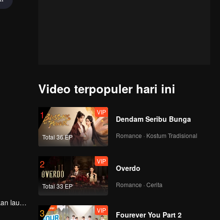
Video terpopuler hari ini
VIP
1
Dendam Seribu Bunga
Romance · Kostum Tradisional
Total 36 EP
VIP
2
Overdo
Romance · Cerita
Total 33 EP
an laut
VIP
3
Fourever You Part 2