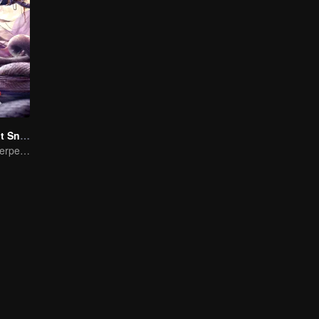
Nightmare Spirit Snake Record
Dreamwalking Serpent and the Sword Immortal's Past