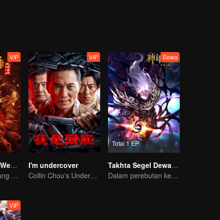
VIP
VIP
Sewa
Total 1 EP
Journey to the West: The Helltown of Heaven
I'm undercover
Takhta Segel Dewa The Movie : Dewa Tanpa Mahkota
Cerita baru tentang perjalanan ke barat akan segera tayang!
Collin Chou's Undercover War
Dalam perebutan kekuasaan ini siapa kah yang akan menang?
VIP