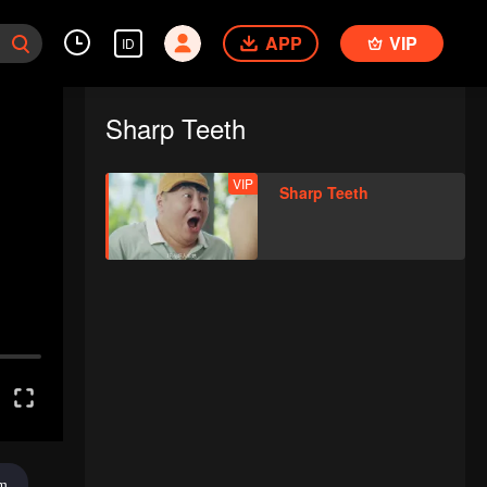
APP
VIP
ID
Sharp Teeth
VIP
Sharp Teeth
im