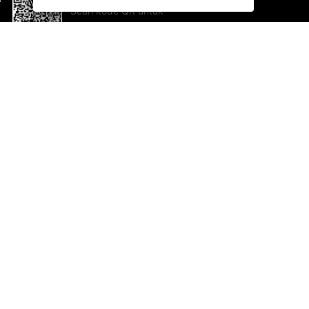
Scan kode QR untuk
mengunduh sekarang!
Bantuan dan Umpan Balik
Te
Saran
Ka
Ik
Al
ted.