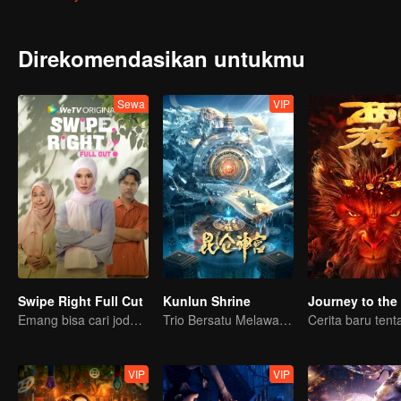
Direkomendasikan untukmu
Sewa
VIP
Swipe Right Full Cut
Kunlun Shrine
Emang bisa cari jodoh lewat aplikasi?
Trio Bersatu Melawan Misteri Kunlun
VIP
VIP