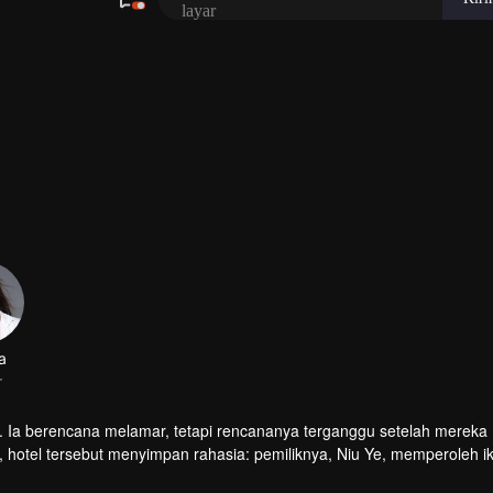
layar
480P
1.0X
ID
a
r
 Ia berencana melamar, tetapi rencananya terganggu setelah mereka
hotel tersebut menyimpan rahasia: pemiliknya, Niu Ye, memperoleh ik