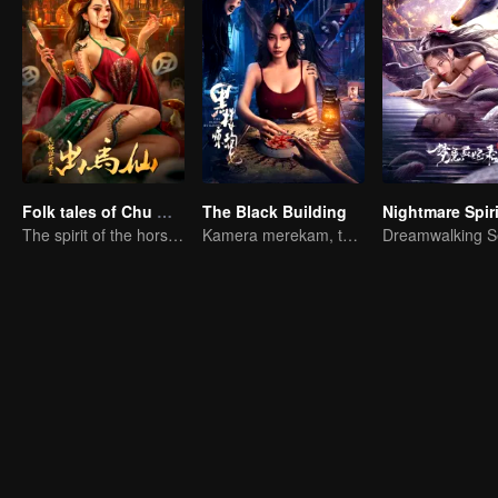
Folk tales of Chu Maxian
The Black Building
The spirit of the horse sacrifices a young girl to pray for immortality
Kamera merekam, tapi teriakan itu nyata.