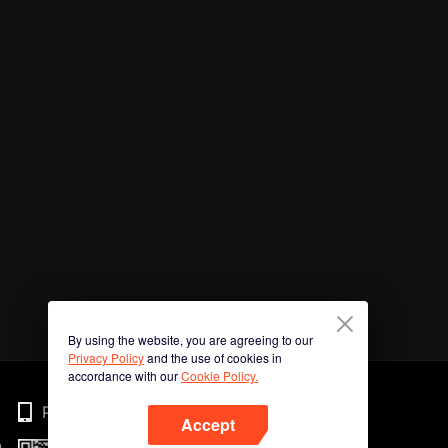
By using the website, you are agreeing to our
Privacy Policy
and the use of cookies in
accordance with our
Cookie Policy.
Phone
Accept
n