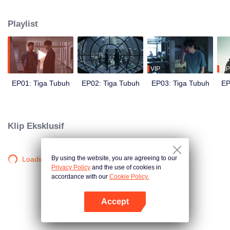
tersebut, dia masuk ke dalam game realitas virtual (VR) berjudul "Three-
Body" atau Tiga Tubuh yang dikembangkan organisasi rahasia ETO. Dia
Playlist
kemudian mendapati kebenaran di balik kematian para ilmuwan dari masa
Revolusi Kebudayaan.
VIP
VIP
EP01: Tiga Tubuh
EP02: Tiga Tubuh
EP03: Tiga Tubuh
EP
Klip Eksklusif
By using the website, you are agreeing to our
Loading…
Privacy Policy
and the use of cookies in
accordance with our
Cookie Policy.
Accept
Buka App