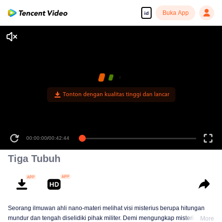
Buka App
id
Tonton dengan kualitas tinggi dan lancar
00:00:00
/
00:42:44
Tiga Tubuh
Seorang ilmuwan ahli nano-materi melihat visi misterius berupa hitungan
mundur dan tengah diselidiki pihak militer. Demi mengungkap misteri
More