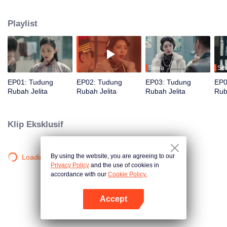
Su Daji berpura-pura membantu Yang Wanqiu, tetapi sebenarnya, dia diam-
diam menyedot energinya dan menggunakannya untuk merebut hati Qiqiao
Playlist
Linglong. Jiang Tianshi datang untuk menyelamatkan, tetapi terluka oleh Su
Daji. Pada saat kritis, Yang Wanqiu membangkitkan jiwanya dan membuat
pilihan.
Sewa
Se
EP01: Tudung
EP02: Tudung
EP03: Tudung
EP0
Rubah Jelita
Rubah Jelita
Rubah Jelita
Rub
Klip Eksklusif
By using the website, you are agreeing to our
Loading…
Privacy Policy
and the use of cookies in
accordance with our
Cookie Policy.
Accept
Buka App