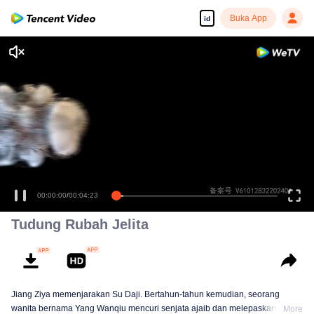
Buka App
id
00:00:00
/
00:04:23
Tudung Rubah Jelita
Jiang Ziya memenjarakan Su Daji. Bertahun-tahun kemudian, seorang
wanita bernama Yang Wanqiu mencuri senjata ajaib dan melepaskan Daji.
More