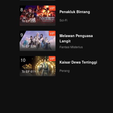
VIP
8
Penakluk Bintang
Sci-Fi
To EP 235
VIP
9
Melawan Penguasa
Langit
To EP 534
Fantasi Misterius
VIP
10
Kaisar Dewa Tertinggi
Perang
To EP 611