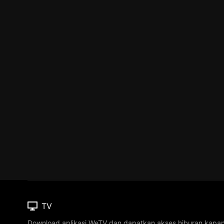
TV
Download aplikasi WeTV dan dapatkan akses hiburan kapa