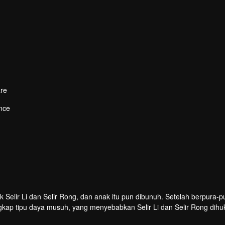
re
nce
gila
ngkap tipu daya musuh, yang menyebabkan Selir Li dan Selir Rong dih
, berhasilkah ia membalaskan dendam?