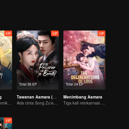
VIP
VIP
VIP
Total 36 EP
Total 24 EP
g
Tawanan Asmara (English Ver.)
Menimbang Asmara
Dokter Hebat Memikat Gadis Imut
Ada cinta Song Zu'er & Liu Yuning di tengah perseteruan keluarga
Tiga kali reinkarnasi dalam hidup Qing Qing!
VIP