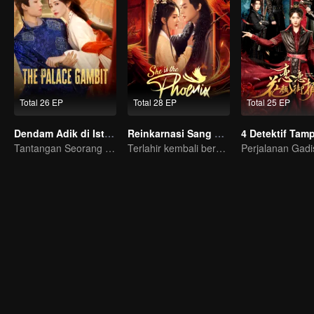
Total 26 EP
Total 28 EP
Total 25 EP
Dendam Adik di Istana
Reinkarnasi Sang Phoenix
4 Detektif Tam
Tantangan Seorang Gadis Demi Membalas Dendam!
Terlahir kembali bersama dengan musuhnya, bisakah dia membalaskan dendamnya?