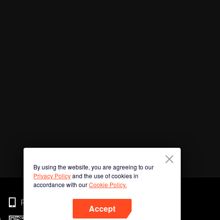
By using the website, you are agreeing to our
Privacy Policy
and the use of cookies in
accordance with our
Cookie Policy.
Phone
Accept
n