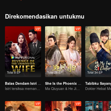
Direkomendasikan untukmu
VIP
VIP
Total 8 EP
Total 28 EP
Total 34 EP
Balas Dendam Istri yang Tak Dianggap
She Is the Phoenix (Thai Ver.)
Tabibku Sayan
Istri tersiksa memang diam, tapi dendam tak pernah tidur
Ma Qiuyuan & He Jianqi: A Vengeance Story Rewritten
VIP
VIP