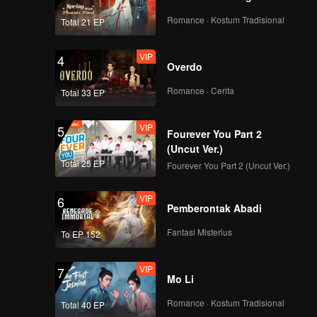
Romance · Kostum Tradisional
Total 21 EP
VIP
4
Overdo
Romance · Cerita
Total 33 EP
VIP
5
Fourever You Part 2
(Uncut Ver.)
Total 25 EP
Fourever You Part 2 (Uncut Ver.)
VIP
6
Pemberontak Abadi
Fantasi Misterius
To EP 152
VIP
7
Mo Li
Romance · Kostum Tradisional
Total 40 EP