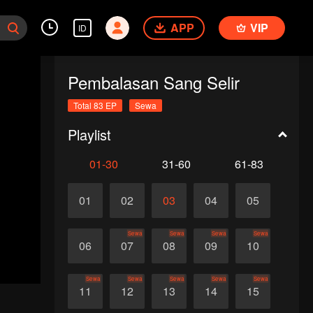
APP
VIP
ID
Pembalasan Sang Selir
Total 83 EP
Sewa
Playlist
01-30
31-60
61-83
01
02
03
04
05
Sewa
Sewa
Sewa
Sewa
06
07
08
09
10
Sewa
Sewa
Sewa
Sewa
Sewa
11
12
13
14
15