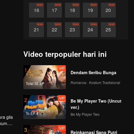
Sewa
Sewa
Sewa
Sewa
Sewa
16
17
18
19
20
Sewa
Sewa
Sewa
Sewa
Sewa
21
22
23
24
25
Sewa
Sewa
Sewa
Sewa
Sewa
26
27
28
29
30
Video terpopuler hari ini
VIP
1
Dendam Seribu Bunga
Romance · Kostum Tradisional
Total 36 EP
VIP
2
Be My Player Two (Uncut
ver.)
To EP 4
Be My Player Two
ukum.
VIP
3
Reinkarnasi Sang Putri