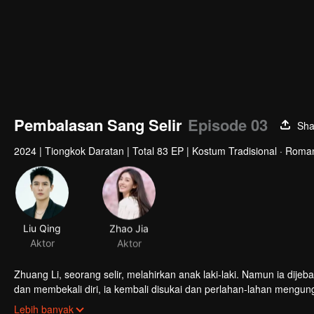
Pembalasan Sang Selir
Episode 03
Sha
2024
|
Tiongkok Daratan
|
Total 83 EP
|
Kostum Tradisional · Roma
Liu Qing
Zhao Jia
Aktor
Aktor
Zhuang Li, seorang selir, melahirkan anak laki-laki. Namun ia dijebak Selir Li dan Selir Rong, dan anak itu pun dibunuh. Setelah berpura-pura 
dan membekali diri, ia kembali disukai dan perlahan-lahan mengu
Setelah mengetahui bahwa ratu adalah penjahat yang sebenarnya
Lebih banyak