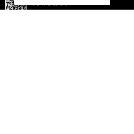
Scan kode QR untuk
mengunduh sekarang!
Bantuan dan Umpan Balik
Te
Saran
Ka
Ik
Al
ted.