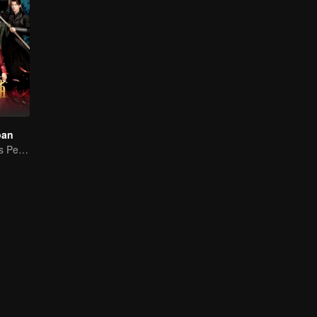
pan
Perjalanan Gadis Penjelajah Waktu Memikat 4 Detektif Tampan