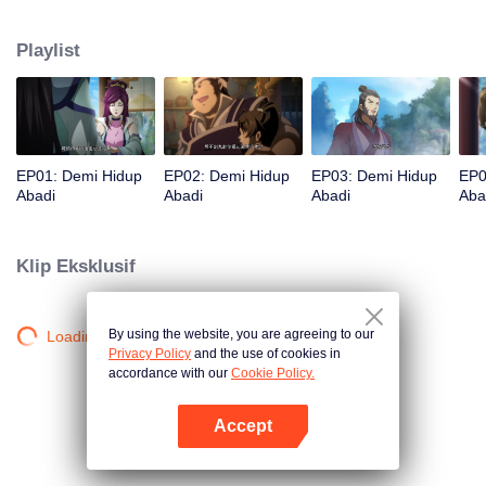
hancur, ia bersama yang lain terdampar di Benua Abadi di luar langit. Di
tempat baru ini, Bai Xiaochun harus menghadapi tantangan yang jauh lebih
Playlist
berat serta musuh-musuh yang jauh lebih kuat.
EP01: Demi Hidup
EP02: Demi Hidup
EP03: Demi Hidup
EP0
Abadi
Abadi
Abadi
Aba
Klip Eksklusif
By using the website, you are agreeing to our
Loading…
Privacy Policy
and the use of cookies in
accordance with our
Cookie Policy.
Accept
Buka App