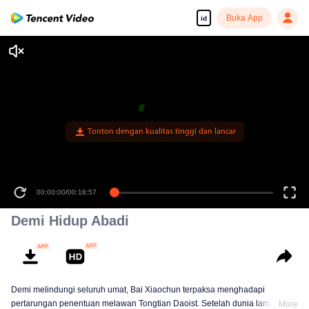
Buka App
id
00:00:00
/
00:18:57
Demi Hidup Abadi
Demi melindungi seluruh umat, Bai Xiaochun terpaksa menghadapi
pertarungan penentuan melawan Tongtian Daoist. Setelah dunia lama
More