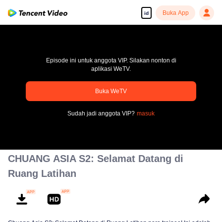
Buka App
id
Episode ini untuk anggota VIP. Silakan nonton di
aplikasi WeTV.
Buka WeTV
pay limit
Sudah jadi anggota VIP?
masuk
Kode kesalahan: 70013083.-1-1995f2634c4df06c22d0fda901710b6c
00:00:00
/
00:00:00
CHUANG ASIA S2: Selamat Datang di
Ruang Latihan