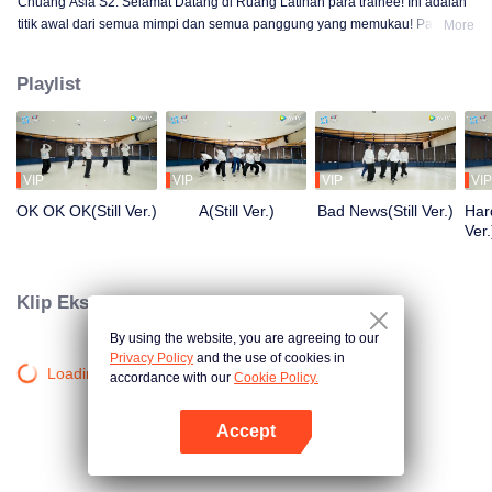
Chuang Asia S2: Selamat Datang di Ruang Latihan para trainee! Ini adalah
titik awal dari semua mimpi dan semua panggung yang memukau! Para
More
trainee berlatih dengan sekuat tenaga, demi untuk bersinar di atas
panggung. Dari pagi hingga larut malam, dari canggung hingga mahir,
Playlist
setiap langkah adalah transformasi. Ingin tahu kisah mereka di ruang
latihan?
VIP
VIP
VIP
VIP
OK OK OK(Still Ver.)
A(Still Ver.)
Bad News(Still Ver.)
Hard
Ver.
Klip Eksklusif
By using the website, you are agreeing to our
Privacy Policy
and the use of cookies in
Loading…
accordance with our
Cookie Policy.
Accept
Buka App