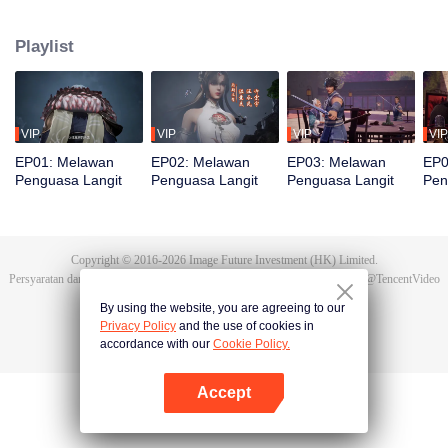
bereinkarnasi menjadi Tan Yun di kehidupan terakhirnya. Saat menikah, Tan
Yun mendapati tunangannya selingkuh. Ia justru dipukuli yang
Playlist
membangkitkan ingatan akan Hongmeng. Kemudian Tan Yun memiliki bakat
tingkat Dewa dan giat berlatih demi meningkatkan kekuatannya. Kemudian
Tan Yun membalas kematian keluarganya dan menyatukan seluruh benua.
VIP
VIP
VIP
VIP
EP01: Melawan
EP02: Melawan
EP03: Melawan
EP0
Penguasa Langit
Penguasa Langit
Penguasa Langit
Pen
Copyright © 2016-
2026
Image Future Investment (HK) Limited.
Persyaratan dan Ketentuan
|
Perjanjian privasi
|
Cookie Policy
|
Saran
|
@
TencentVideo
By using the website, you are agreeing to our
Privacy Policy
and the use of cookies in
accordance with our
Cookie Policy.
Accept
Buka App