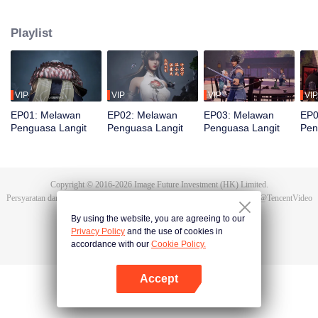
bereinkarnasi menjadi Tan Yun di kehidupan terakhirnya. Saat menikah, Tan
Yun mendapati tunangannya selingkuh. Ia justru dipukuli yang
Playlist
membangkitkan ingatan akan Hongmeng. Kemudian Tan Yun memiliki bakat
tingkat Dewa dan giat berlatih demi meningkatkan kekuatannya. Kemudian
Tan Yun membalas kematian keluarganya dan menyatukan seluruh benua.
VIP
VIP
VIP
VIP
EP01: Melawan
EP02: Melawan
EP03: Melawan
EP0
Penguasa Langit
Penguasa Langit
Penguasa Langit
Pen
Copyright © 2016-
2026
Image Future Investment (HK) Limited.
Persyaratan dan Ketentuan
|
Perjanjian privasi
|
Cookie Policy
|
Saran
|
@
TencentVideo
By using the website, you are agreeing to our
Privacy Policy
and the use of cookies in
accordance with our
Cookie Policy.
Accept
Buka App