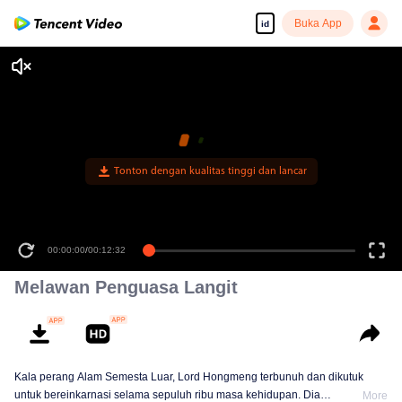
Buka App
id
Tonton dengan kualitas tinggi dan lancar
00:00:00
/
00:12:32
Melawan Penguasa Langit
Kala perang Alam Semesta Luar, Lord Hongmeng terbunuh dan dikutuk
untuk bereinkarnasi selama sepuluh ribu masa kehidupan. Dia
More