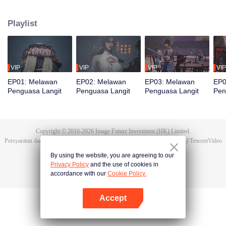
bereinkarnasi menjadi Tan Yun di kehidupan terakhirnya. Saat menikah, Tan
Yun mendapati tunangannya selingkuh. Ia justru dipukuli yang
Playlist
membangkitkan ingatan akan Hongmeng. Kemudian Tan Yun memiliki bakat
tingkat Dewa dan giat berlatih demi meningkatkan kekuatannya. Kemudian
Tan Yun membalas kematian keluarganya dan menyatukan seluruh benua.
VIP
VIP
VIP
VIP
EP01: Melawan
EP02: Melawan
EP03: Melawan
EP0
Penguasa Langit
Penguasa Langit
Penguasa Langit
Pen
Copyright © 2016-
2026
Image Future Investment (HK) Limited.
Persyaratan dan Ketentuan
|
Perjanjian privasi
|
Cookie Policy
|
Saran
|
@
TencentVideo
By using the website, you are agreeing to our
Privacy Policy
and the use of cookies in
accordance with our
Cookie Policy.
Accept
Buka App