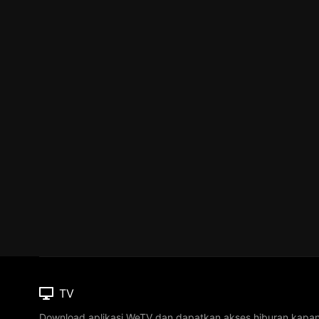
TV
Download aplikasi WeTV dan dapatkan akses hiburan kapa