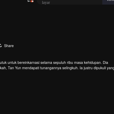
Share
tuk untuk bereinkarnasi selama sepuluh ribu masa kehidupan. Dia
kah, Tan Yun mendapati tunangannya selingkuh. Ia justru dipukuli yan
 bakat tingkat Dewa dan giat berlatih demi meningkatkan kekuatann
an seluruh benua.