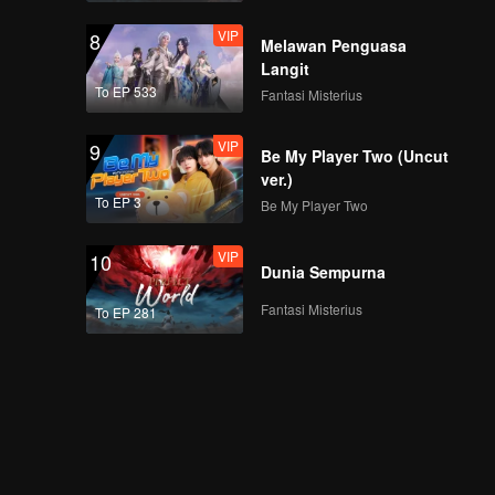
VIP
8
Melawan Penguasa
Langit
To EP 533
Fantasi Misterius
VIP
9
Be My Player Two (Uncut
ver.)
To EP 3
Be My Player Two
VIP
10
Dunia Sempurna
Fantasi Misterius
To EP 281