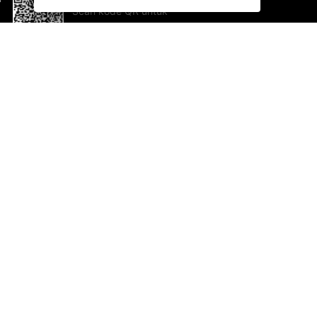
Scan kode QR untuk
mengunduh sekarang!
Bantuan dan Umpan Balik
Te
Saran
Ka
Ik
Al
ted.