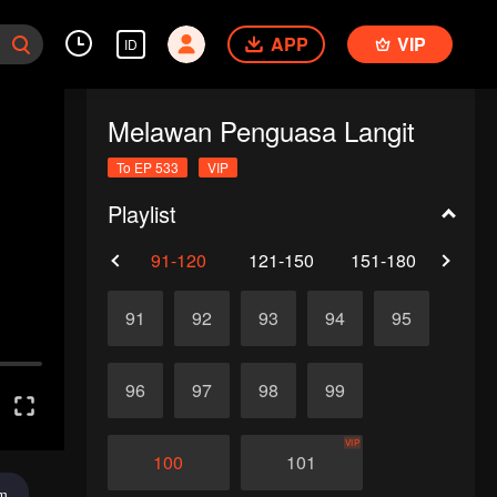
APP
VIP
ID
Melawan Penguasa Langit
To EP 533
VIP
Playlist
61-90
91-120
121-150
151-180
181-
91
92
93
94
95
96
97
98
99
VIP
100
101