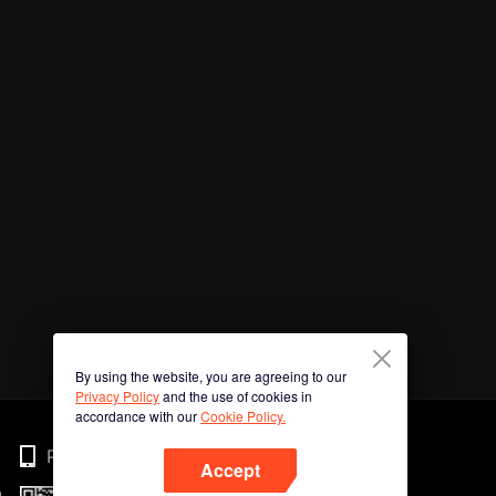
By using the website, you are agreeing to our
Privacy Policy
and the use of cookies in
accordance with our
Cookie Policy.
Phone
Accept
n