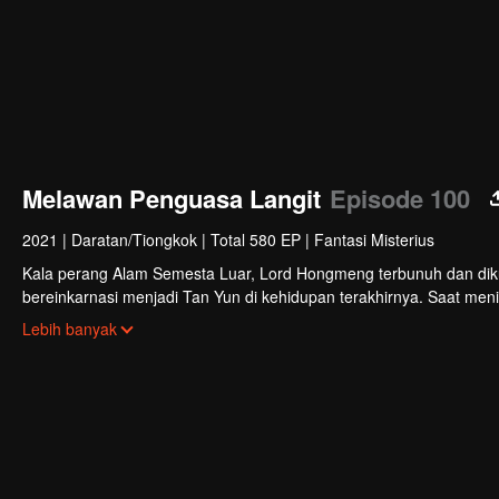
Melawan Penguasa Langit
Episode 100
2021
|
Daratan/Tiongkok
|
Total 580 EP
|
Fantasi Misterius
Kala perang Alam Semesta Luar, Lord Hongmeng terbunuh dan diku
bereinkarnasi menjadi Tan Yun di kehidupan terakhirnya. Saat meni
membangkitkan ingatan akan Hongmeng. Kemudian Tan Yun memiliki
Lebih banyak
Kemudian Tan Yun membalas kematian keluarganya dan menyatuk