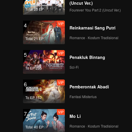
(Uncut Ver.)
VIP
VIP
Total 25 EP
Fourever You Part 2 (Uncut Ver.)
116
117
VIP
4
VIP
VIP
Reinkarnasi Sang Putri
118
119
Romance · Kostum Tradisional
Total 21 EP
VIP
120
VIP
5
Penakluk Bintang
Sci-Fi
To EP 235
VIP
6
Pemberontak Abadi
Fantasi Misterius
To EP 152
VIP
7
Mo Li
Romance · Kostum Tradisional
Total 40 EP