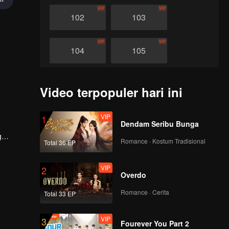
VIP
VIP
102
103
VIP
VIP
104
105
VIP
VIP
106
107
Video terpopuler hari ini
VIP
VIP
108
109
VIP
1
Dendam Seribu Bunga
g
Romance · Kostum Tradisional
Total 36 EP
VIP
VIP
ya.
110
111
VIP
2
Overdo
VIP
VIP
112
113
Romance · Cerita
Total 33 EP
VIP
VIP
114
115
VIP
3
Fourever You Part 2