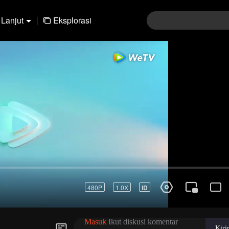
Lanjut
|
Eksplorasi
01-30
31-60