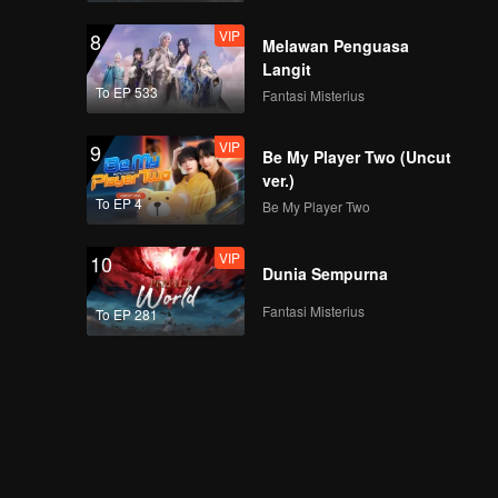
VIP
8
Melawan Penguasa
Langit
To EP 533
Fantasi Misterius
VIP
9
Be My Player Two (Uncut
ver.)
To EP 4
Be My Player Two
VIP
10
Dunia Sempurna
Fantasi Misterius
To EP 281