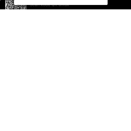
Scan kode QR untuk
mengunduh sekarang!
Bantuan dan Umpan Balik
Te
Saran
Ka
Ik
Al
ted.