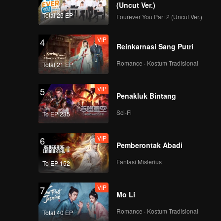
(Uncut Ver.)
VIP
VIP
Total 25 EP
Fourever You Part 2 (Uncut Ver.)
291
292
VIP
4
VIP
VIP
Reinkarnasi Sang Putri
293
294
Romance · Kostum Tradisional
Total 21 EP
VIP
VIP
295
296
VIP
5
Penakluk Bintang
VIP
VIP
Sci-Fi
To EP 235
297
298
VIP
6
VIP
VIP
Pemberontak Abadi
299
300
Fantasi Misterius
To EP 152
VIP
7
Mo Li
Romance · Kostum Tradisional
Total 40 EP