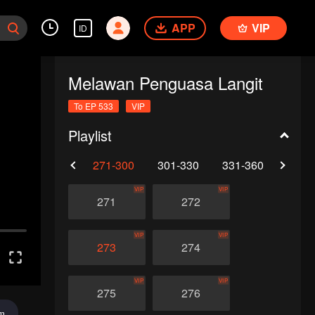
APP
VIP
ID
Melawan Penguasa Langit
To EP 533
VIP
Playlist
0
241-270
271-300
301-330
331-360
361-
VIP
VIP
271
272
VIP
VIP
273
274
VIP
VIP
275
276