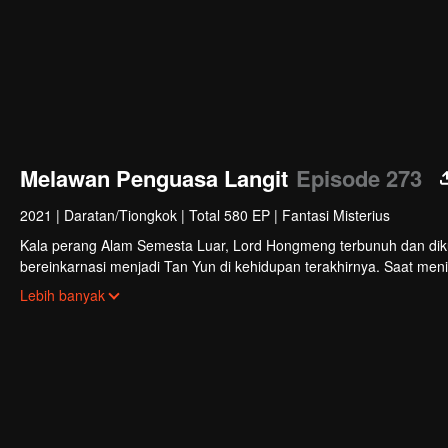
Melawan Penguasa Langit
Episode 273
2021
|
Daratan/Tiongkok
|
Total 580 EP
|
Fantasi Misterius
Kala perang Alam Semesta Luar, Lord Hongmeng terbunuh dan diku
bereinkarnasi menjadi Tan Yun di kehidupan terakhirnya. Saat meni
membangkitkan ingatan akan Hongmeng. Kemudian Tan Yun memiliki
Lebih banyak
Kemudian Tan Yun membalas kematian keluarganya dan menyatuk