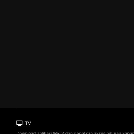
TV
Download aplikasi WeTV dan dapatkan akses hiburan kapa