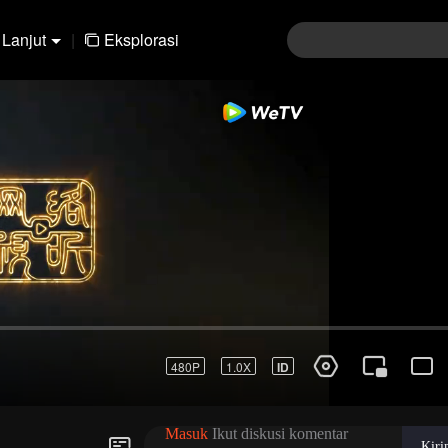
Lanjut
|
Eksplorasi
91-120
121-150
151-180
181-210
211-24