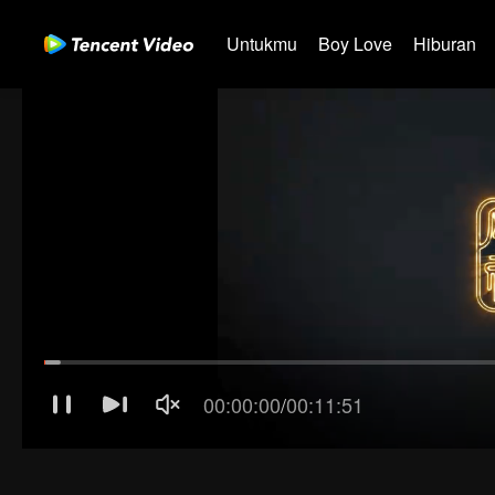
Untukmu
Boy Love
Hiburan
01-30
31-60
61-90