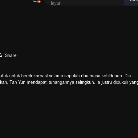
Share
tuk untuk bereinkarnasi selama sepuluh ribu masa kehidupan. Dia
kah, Tan Yun mendapati tunangannya selingkuh. Ia justru dipukuli yan
 bakat tingkat Dewa dan giat berlatih demi meningkatkan kekuatann
an seluruh benua.