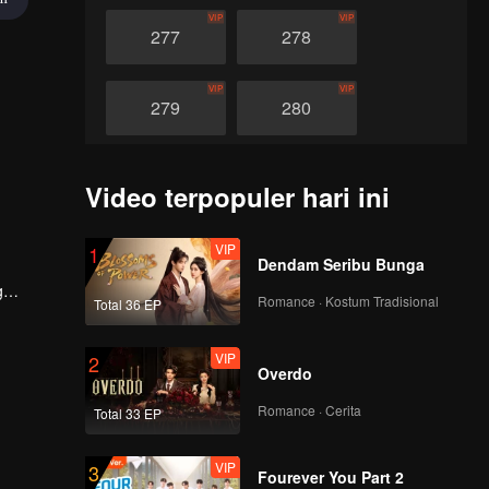
VIP
VIP
277
278
VIP
VIP
279
280
VIP
VIP
281
282
Video terpopuler hari ini
VIP
VIP
283
284
VIP
1
Dendam Seribu Bunga
g
Romance · Kostum Tradisional
Total 36 EP
VIP
VIP
ya.
285
286
VIP
2
Overdo
VIP
VIP
287
288
Romance · Cerita
Total 33 EP
VIP
VIP
289
290
VIP
3
Fourever You Part 2