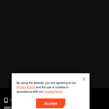
By using the website, you are agreeing to our
Privacy Policy
and the use of cookies in
accordance with our
Cookie Policy.
Phone
Accept
n