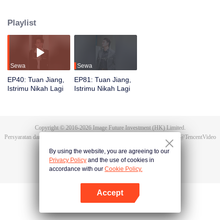
berbeda setiap hari. Namun ketika Ye Jinwan melakukan pencobaan bunuh
diri beberapa kali, dia merasa menyesal. Dia awalnya mengira pernikahan
Playlist
mereka akan baik-baik saja, tapi sejak munculnya video itu menyebabkan
kesalahpahaman di antara mereka.
Sewa
Sewa
EP40: Tuan Jiang,
EP81: Tuan Jiang,
Istrimu Nikah Lagi
Istrimu Nikah Lagi
Copyright © 2016-
2026
Image Future Investment (HK) Limited.
Persyaratan dan Ketentuan
|
Perjanjian privasi
|
Cookie Policy
|
Saran
|
@
TencentVideo
By using the website, you are agreeing to our
Privacy Policy
and the use of cookies in
accordance with our
Cookie Policy.
Accept
Buka App