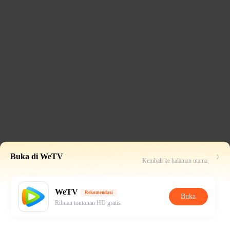
Buka di WeTV
Kembali ke halaman utama
WeTV
Rekomendasi
Buka
Ribuan tontonan HD gratis