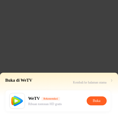
Buka di WeTV
Kembali ke halaman utama
WeTV
Rekomendasi
Buka
Ribuan tontonan HD gratis