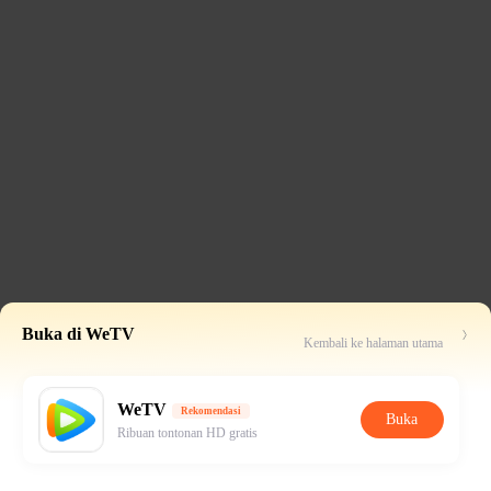
Buka di WeTV
Kembali ke halaman utama
WeTV
Rekomendasi
Buka
Ribuan tontonan HD gratis