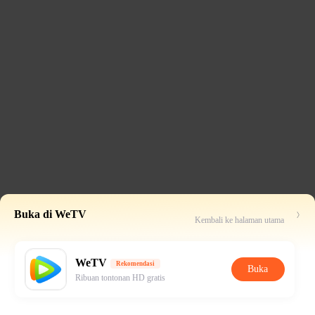
Buka di WeTV
Kembali ke halaman utama
WeTV
Rekomendasi
Buka
Ribuan tontonan HD gratis