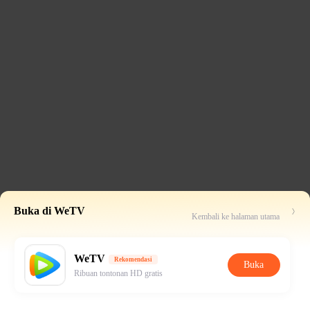
Buka di WeTV
Kembali ke halaman utama
WeTV
Rekomendasi
Buka
Ribuan tontonan HD gratis