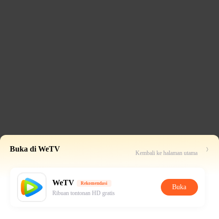
Buka di WeTV
Kembali ke halaman utama
WeTV
Rekomendasi
Buka
Ribuan tontonan HD gratis