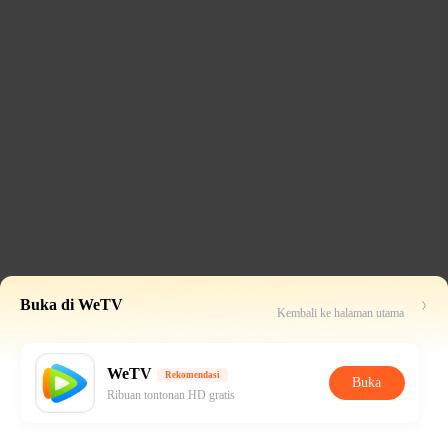
Buka di WeTV
Kembali ke halaman utama
WeTV
Rekomendasi
Buka
Ribuan tontonan HD gratis