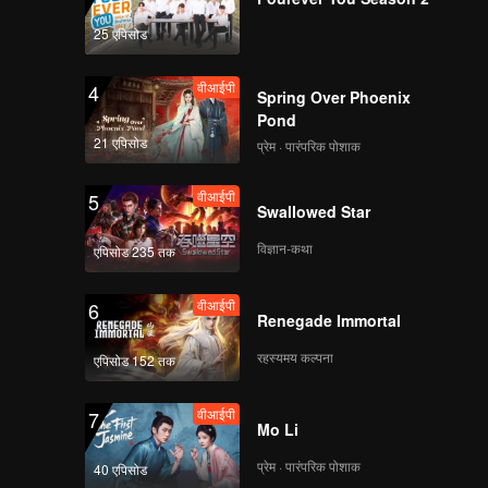
25 एपिसोड
वीआईपी
4
Spring Over Phoenix
Pond
21 एपिसोड
प्रेम · पारंपरिक पोशाक
वीआईपी
5
Swallowed Star
विज्ञान-कथा
एपिसोड 235 तक
वीआईपी
6
Renegade Immortal
रहस्यमय कल्पना
एपिसोड 152 तक
वीआईपी
7
Mo Li
प्रेम · पारंपरिक पोशाक
40 एपिसोड