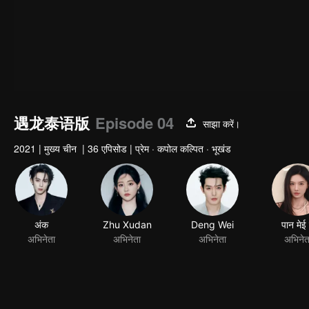
遇龙泰语版
Episode 04
साझा करें।
2021
|
मुख्य चीन
|
36 एपिसोड
|
प्रेम · कपोल कल्पित · भूखंड
अंक
Zhu Xudan
Deng Wei
पान मेई 
अभिनेता
अभिनेता
अभिनेता
अभिनेत