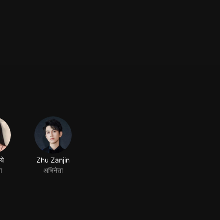
ये
Zhu Zanjin
ा
अभिनेता