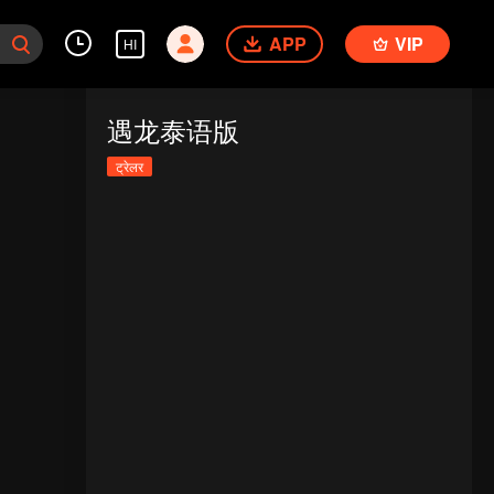
APP
VIP
HI
遇龙泰语版
ट्रेलर