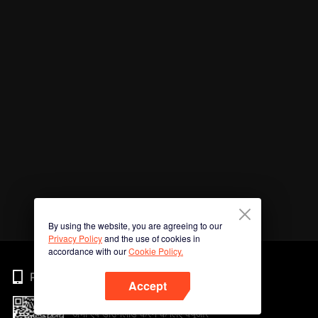
By using the website, you are agreeing to our
Privacy Policy
and the use of cookies in
accordance with our
Cookie Policy.
Phone
Accept
अभी ऐप डाउनलोड करने के लिए क्यूआर