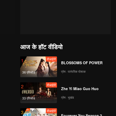
आज के हॉट वीडियो
वीआईपी
1
BLOSSOMS OF POWER
प्रेम · पारंपरिक पोशाक
36 एपिसोड
वीआईपी
2
Zhe Yi Miao Guo Huo
प्रेम · भूखंड
33 एपिसोड
वीआईपी
3
Fourever You Season 2