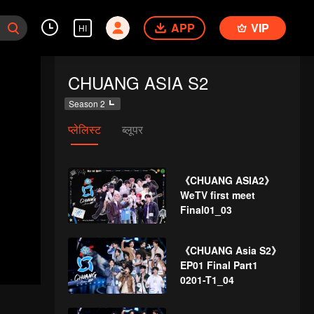
APP
VIP
HI
CHUANG ASIA S2
Season 2
प्लेलिस्ट
ब्लूपर
《CHUANG ASIA2》
WeTV first meet
Final01_03
《CHUANG Asia S2》
EP01 Final Part1
0201-T1_04