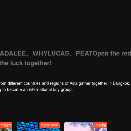
TADALEE、WHYLUCAS、PEATOpen the re
the luck together!
rom different countries and regions of Asia gather together in Bangkok,
ng to become an international boy group.
वीआईपी
वीटीवी ओनली
वीआईपी