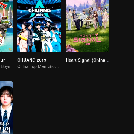
our
CHUANG 2019
Heart Signal (China Version) S8
g Boys
China Top Men Group's Competition