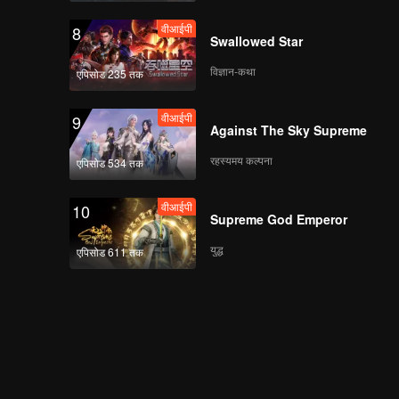
वीआईपी
CHUANG ASIA S2
वीआईपी
8
Preview of EP03
Swallowed Star
Butterbear_0214_T1
विज्ञान-कथा
एपिसोड 235 तक
《CHUANG ASIA 2》
वीआईपी
9
0215 T3 Part1
Against The Sky Supreme
EP03_15
रहस्यमय कल्पना
एपिसोड 534 तक
《CHUANG ASIA 2》
वीआईपी
10
0215 Part2
Supreme God Emperor
EP03_16.mp4
युद्ध
एपिसोड 611 तक
CHUANG ASIA S2
Spin off Grouping
Stage T1_0215
《CHUANG ASIA 2》
Producer's Chit Chat