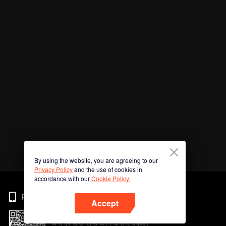
By using the website, you are agreeing to our
Privacy Policy
and the use of cookies in
accordance with our
Cookie Policy.
Phone
Accept
अभी ऐप डाउनलोड करने के लिए क्यूआर