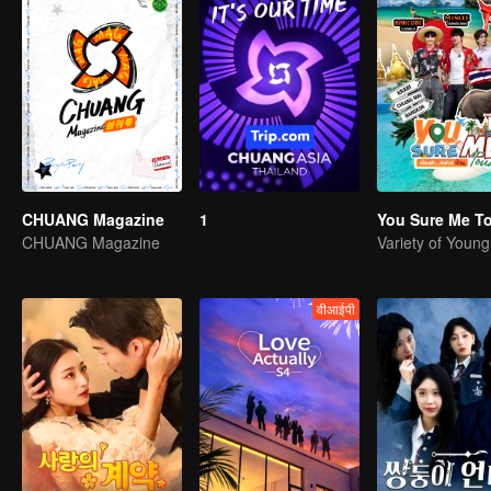
CHUANG Magazine
1
You Sure Me T
CHUANG Magazine
Variety of Youn
वीआईपी