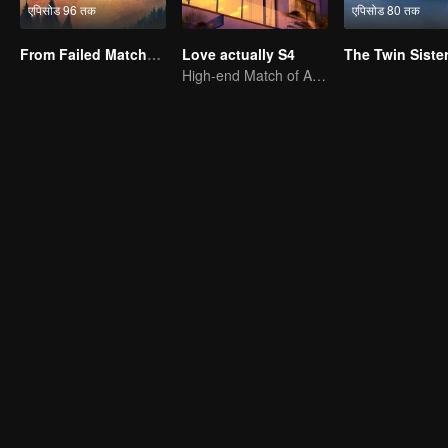
एपिसोड 96 तक
एपिसोड 80 तक
From Failed Matchmaking to Flash Marriage: My Trillionaire Magnate(Korean Ver.)
Love actually S4
High-end Match of Adults' ambiguity