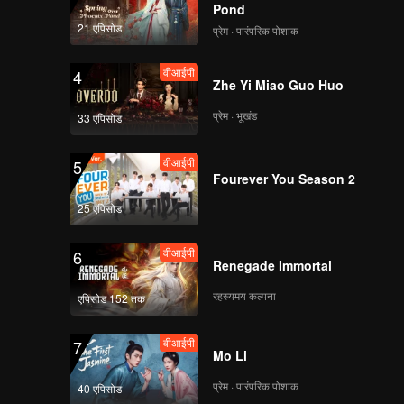
Pond
21 एपिसोड
प्रेम · पारंपरिक पोशाक
MV SKYLINE 0209
वीआईपी
4
T5_02
Zhe Yi Miao Guo Huo
प्रेम · भूखंड
33 एपिसोड
CHUANG ASIA S2生日
वीआईपी
5
番外
Fourever You Season 2
25 एपिसोड
《CHUANG Asia
वीआईपी
6
Smo2》 ve dorm
Renegade Immortal
T20210_10
रहस्यमय कल्पना
एपिसोड 152 तक
Express
CHUAUNG ASIA S2
वीआईपी
7
BTS_02
Mo Li
प्रेम · पारंपरिक पोशाक
40 एपिसोड