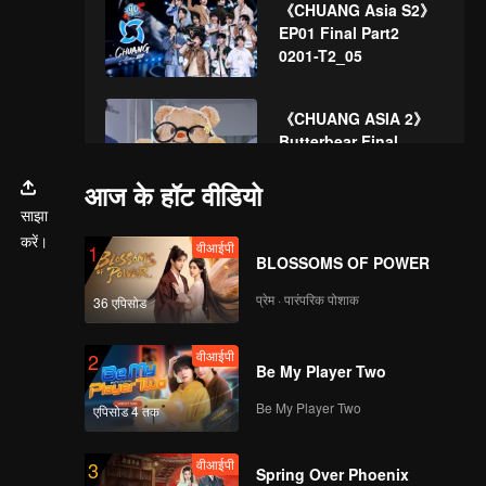
《CHUANG Asia S2》
EP01 Final Part2
0201-T2_05
《CHUANG ASIA 2》
Butterbear Final
NEW_01
आज के हॉट वीडियो
d
साझा
Express
CHUAUNG ASIA S2
करें।
वीआईपी
1
BTS_01
BLOSSOMS OF POWER
प्रेम · पारंपरिक पोशाक
36 एपिसोड
《CHUANG Asia S2》
वीआईपी
2
EP02 Final
Be My Player Two
Part10208_02
Be My Player Two
एपिसोड 4 तक
《CHUANG Asia S2》
वीआईपी
3
EP02 Final Part2_09
Spring Over Phoenix