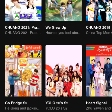
CHUANG 2021: Practice Room
We Grew Up
CHUANG 2019
CHUANG 2021 Practice Room
How do you feel about having two children at home?
वीटीवी ओनली
Go Fridge S5
YOLO 20's S2
Heart Signal
He Jiong and jackson take everybody to reveal the Secrets of the fridge!
YOLO 20's S2