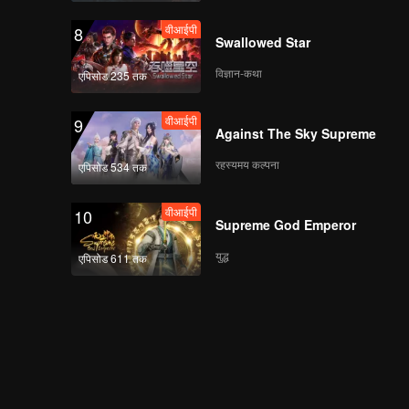
वीआईपी
8
Swallowed Star
विज्ञान-कथा
एपिसोड 235 तक
वीआईपी
9
Against The Sky Supreme
रहस्यमय कल्पना
एपिसोड 534 तक
वीआईपी
10
Supreme God Emperor
युद्ध
एपिसोड 611 तक