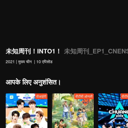
未知周刊！INTO1！
未知周刊_EP1_CNEN
2021
|
मुख्य चीन
|
10 एपिसोड
आपके लिए अनुशंसित।
वीआईपी
वीटीवी ओनली
वीटी