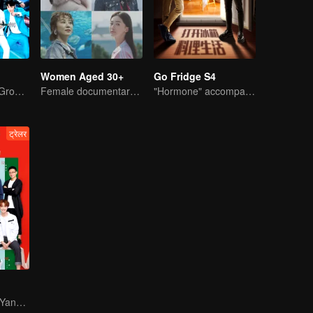
Women Aged 30+
Go Fridge S4
China Top Men Group's Competition
Female documentary talk show
"Hormone" accompanies you to dinner
ट्रेलर
Zhu Yawen and Yang Chao Yue analyse love signal