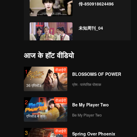
传-850918624496
未知周刊_04
आज के हॉट वीडियो
vol5剪辑0531无字幕版
b版
वीआईपी
1
BLOSSOMS OF POWER
प्रेम · पारंपरिक पोशाक
36 एपिसोड
EP06净版
वीआईपी
2
Be My Player Two
Be My Player Two
एपिसोड 4 तक
ep07去唱词版
वीआईपी
3
Spring Over Phoenix