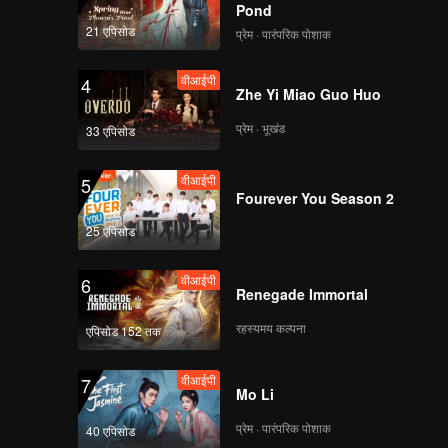
Pond
21 एपिसोड
प्रेम · पारंपरिक पोशाक
EP08播出版（去唱词）
वीआईपी
4
Zhe Yi Miao Guo Huo
प्रेम · भूखंड
33 एपिसोड
EP09 播出版（去唱词
版）
वीआईपी
5
Fourever You Season 2
25 एपिसोड
समाप्त
未知周刊_10
वीआईपी
6
Renegade Immortal
रहस्यमय कल्पना
एपिसोड 152 तक
वीआईपी
7
Mo Li
प्रेम · पारंपरिक पोशाक
40 एपिसोड