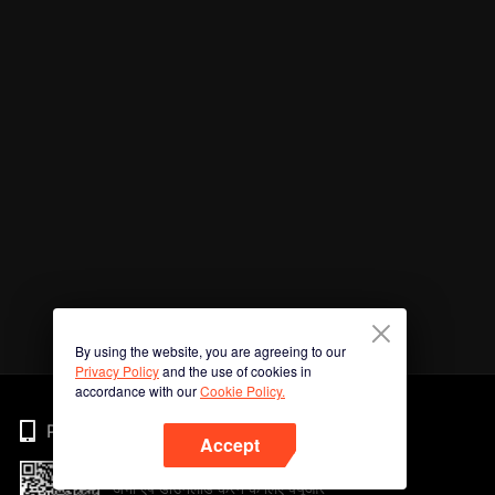
By using the website, you are agreeing to our
Privacy Policy
and the use of cookies in
accordance with our
Cookie Policy.
Phone
Accept
अभी ऐप डाउनलोड करने के लिए क्यूआर