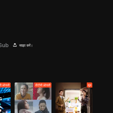
Sub
साझा करें।
वी ओनली
वीटीवी ओनली
मूल