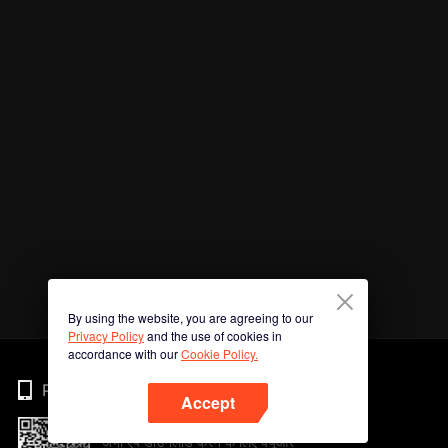
By using the website, you are agreeing to our
Privacy Policy
and the use of cookies in
accordance with our
Cookie Policy.
Phone
Accept
अभी ऐप डाउनलोड करने के लिए क्यूआर