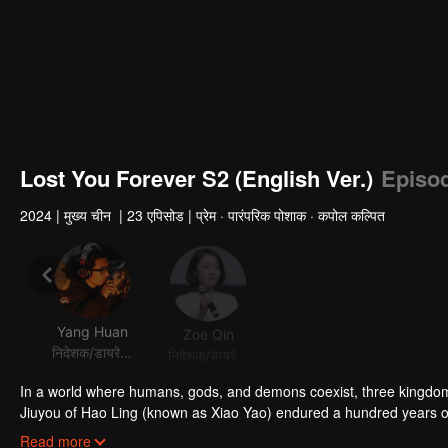
Lost You Forever S2 (English Ver.)
Episo
2024
|
मुख्य चीन
|
23 एपिसोड
|
प्रेम · पारंपरिक पोशाक · कपोल कल्पित
Yang Huan
Zoe Qin
यांग ज़ी
निदेशक/डायरेक्टर
निदेशक/डायरेक्टर
अभिनेता
अभिन
In a world where humans, gods, and demons coexist, three kingd
Jiuyou of Hao Ling (known as Xiao Yao) endured a hundred years of 
Xiaoliu, with no place to go or support. Her life changes when she s
Read more