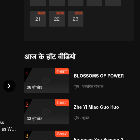
वीआईपी
वीआईपी
वीआईपी
21
22
23
आज के हॉट वीडियो
वीआईपी
1
BLOSSOMS OF POWER
प्रेम · पारंपरिक पोशाक
36 एपिसोड
वीआईपी
2
Zhe Yi Miao Guo Huo
प्रेम · भूखंड
33 एपिसोड
ss
ui as Wen
वीआईपी
3
o
Fourever You Season 2