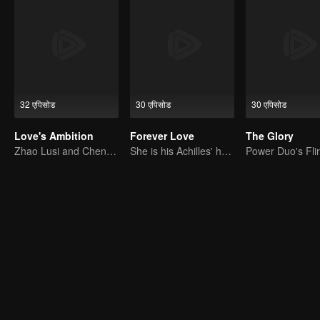
32 एपिसोड
30 एपिसोड
30 एपिसोड
Love's Ambition
Forever Love
The Glory
Zhao Lusi and Chen Weiting's True Love Hypothesis
She is his Achilles' heel and his armor