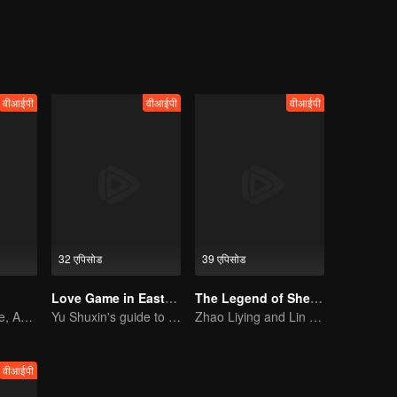
ounters Xi Yan, who has been searching for Xiao Yao. After many chall
one, Xiangliu dies honorably, and Xiao Yao helps Xi Yan achieve greatness
e secured in the peace Xi Yan has created?
वीआईपी
वीआईपी
वीआईपी
32 एपिसोड
39 एपिसोड
Love Game in Eastern Fantasy (English Ver.)
The Legend of ShenLi
Wed Before Love, Affection Forged in War
Yu Shuxin's guide to pursue Ding Yuxi
Zhao Liying and Lin Gengxin Cooperate Again
वीआईपी