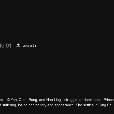
de 01
साझा करें।
Zhang Wanyi
Deng Wei
Tan Jianci
दाई लू वा
ेता
अभिनेता
अभिनेता
अभिनेता
oms—Xi Yan, Chen Rong, and Hao Ling—struggle for dominance. Prince
suffering, losing her identity and appearance. She settles in Qing Sh
aves Tushan Jing, and they develop feelings for each other. Xiaoliu als