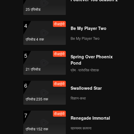
enges,
 before
25 एपिसोड
वीआईपी
4
Be My Player Two
Be My Player Two
एपिसोड 4 तक
वीआईपी
5
Spring Over Phoenix
Pond
21 एपिसोड
प्रेम · पारंपरिक पोशाक
वीआईपी
6
Swallowed Star
विज्ञान-कथा
एपिसोड 235 तक
वीआईपी
7
Renegade Immortal
रहस्यमय कल्पना
एपिसोड 152 तक