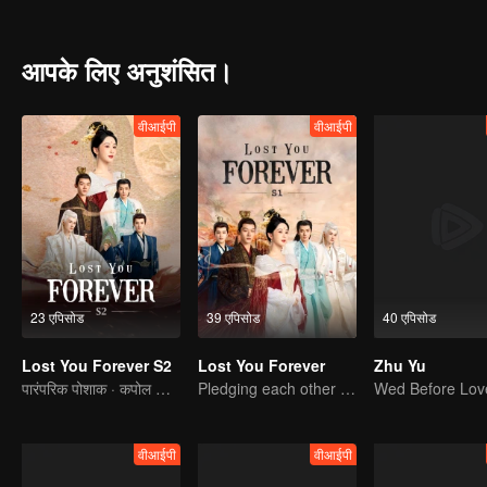
befriends the nine-headed demon, Xiangliu. Eventually, Xiaoliu enc
her true identity is revealed. Xi Yan sacrifices his love for the thr
living a peaceful life with Tushan Jing. Will Xiao Yao's happiness b
आपके लिए अनुशंसित।
वीआईपी
वीआईपी
23 एपिसोड
39 एपिसोड
40 एपिसोड
Lost You Forever S2
Lost You Forever
Zhu Yu
पारंपरिक पोशाक · कपोल कल्पित
Pledging each other in the name of Mountain and Ocean and falling in love in Dahuang
वीआईपी
वीआईपी