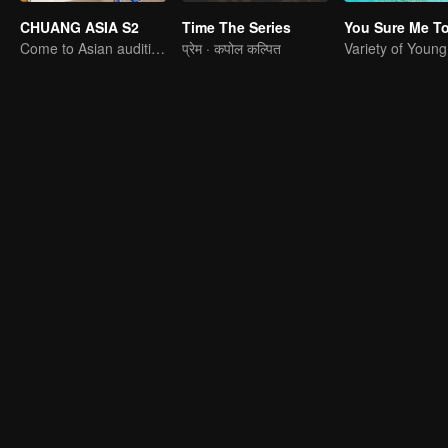
CHUANG ASIA S2
Time The Series
You Sure Me T
Come to Asian auditions and pick your idol
प्रेम · कपोल कल्पित
Variety of Youn