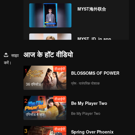
MYST海外联合
MYST_ID_in app
आज के हॉट वीडियो
साझा
करें।
वीआईपी
1
BLOSSOMS OF POWER
प्रेम · पारंपरिक पोशाक
36 एपिसोड
वीआईपी
2
Be My Player Two
Be My Player Two
एपिसोड 4 तक
वीआईपी
3
Spring Over Phoenix