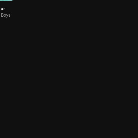
our
g Boys