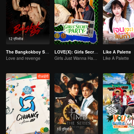
12 एपिसोड
8 एपिसोड
The Bangkokboy Series
LOVE(X): Girls Secret Party
Like A Palette
Love and revenge
Girls Just Wanna Have Fun
Like A Palette
वीआईपी
10 एपिसोड