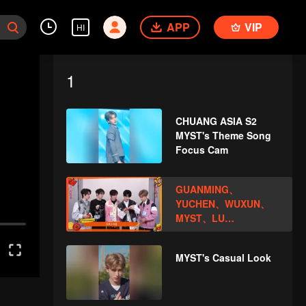
APP
VIP
HI
1
CHUANG ASIA S2
MYST's Theme Song
Focus Cam
GUANMING、
YUCHEN、WUXUN、
MYST、LU
JUNXIOpen the red
envelopes in the New
MYST's Casual Look
Year! Let's witness
the luck together!