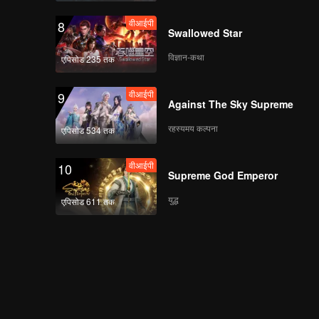
वीआईपी
8
Swallowed Star
विज्ञान-कथा
एपिसोड 235 तक
वीआईपी
9
Against The Sky Supreme
रहस्यमय कल्पना
एपिसोड 534 तक
वीआईपी
10
Supreme God Emperor
युद्ध
एपिसोड 611 तक