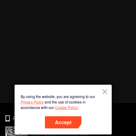
By using the website, you are agreeing to our
Privacy Policy
and the use of cookies in
accordance with our
Cookie Policy.
Phone
Accept
अभी ऐप डाउनलोड करने के लिए क्यूआर