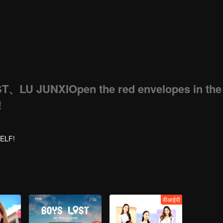
JUNXIOpen the red envelopes in the
!
ELF!
वीआईपी