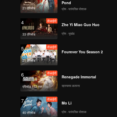
Pond
21 एपिसोड
प्रेम · पारंपरिक पोशाक
वीआईपी
4
Zhe Yi Miao Guo Huo
प्रेम · भूखंड
33 एपिसोड
वीआईपी
5
Fourever You Season 2
25 एपिसोड
वीआईपी
6
Renegade Immortal
रहस्यमय कल्पना
एपिसोड 152 तक
वीआईपी
7
Mo Li
प्रेम · पारंपरिक पोशाक
40 एपिसोड