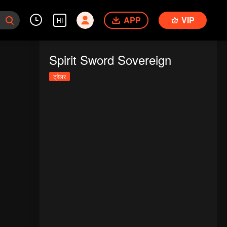
APP
VIP
HI
Spirit Sword Sovereign
ट्रेलर