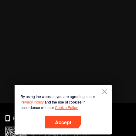
By using the website, you are agreeing to our
Privacy Policy
and the use of cookies in
accordance with our
Cookie Policy.
Phone
Accept
अभी ऐप डाउनलोड करने के लिए क्यूआर