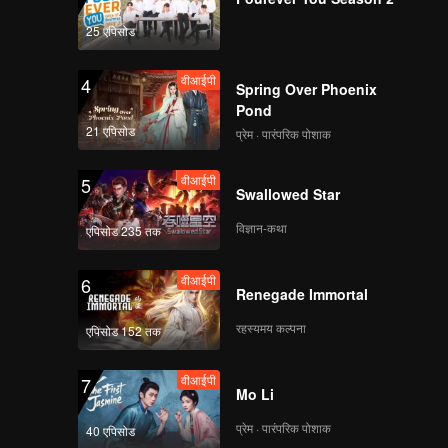
25 एपिसोड
वीआईपी
4
Spring Over Phoenix
Pond
21 एपिसोड
प्रेम · पारंपरिक पोशाक
वीआईपी
5
Swallowed Star
विज्ञान-कथा
एपिसोड 235 तक
वीआईपी
6
Renegade Immortal
रहस्यमय कल्पना
एपिसोड 152 तक
वीआईपी
7
Mo Li
प्रेम · पारंपरिक पोशाक
40 एपिसोड