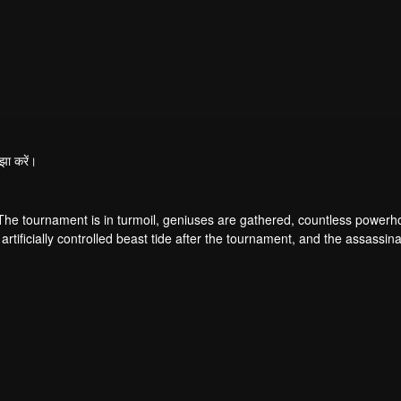
झा करें।
 The tournament is in turmoil, geniuses are gathered, countless power
artificially controlled beast tide after the tournament, and the assassina
 assassination sect, the Heavenly Evolution Sect. Let's see how Chu Xi
 carry the world before one!