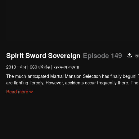
Spirit Sword Sovereign
Episode 149
सा
2019
|
चीन
|
660 एपिसोड
|
रहस्यमय कल्पना
The much-anticipated Martial Mansion Selection has finally begun!
are fighting fiercely. However, accidents occur frequently there. The 
the strongest people that ensue, all reveal the mysterious and huge
Read more
able to cut through the thorns in this treacherous assassination and