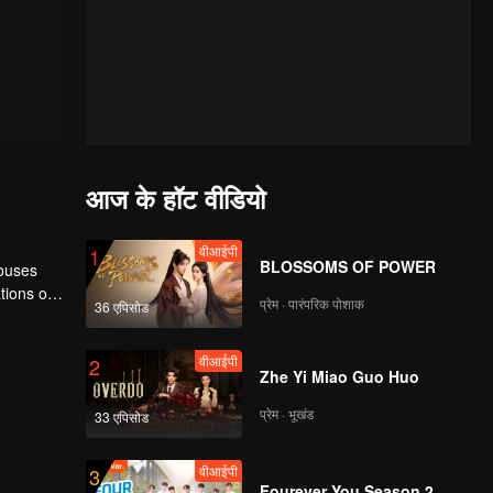
आज के हॉट वीडियो
वीआईपी
1
BLOSSOMS OF POWER
houses
tions of
प्रेम · पारंपरिक पोशाक
36 एपिसोड
ngyun is
वीआईपी
2
Zhe Yi Miao Guo Huo
प्रेम · भूखंड
33 एपिसोड
वीआईपी
3
Fourever You Season 2