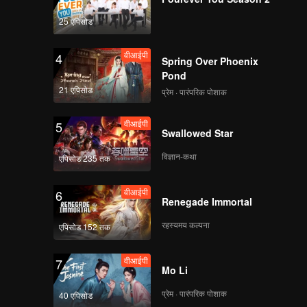
25 एपिसोड
वीआईपी
4
Spring Over Phoenix
Pond
21 एपिसोड
प्रेम · पारंपरिक पोशाक
वीआईपी
5
Swallowed Star
विज्ञान-कथा
एपिसोड 235 तक
वीआईपी
6
Renegade Immortal
रहस्यमय कल्पना
एपिसोड 152 तक
वीआईपी
7
Mo Li
प्रेम · पारंपरिक पोशाक
40 एपिसोड