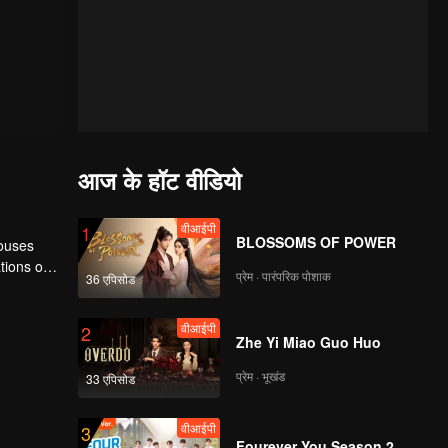
आज के हॉट वीडियो
वीआईपी
1
BLOSSOMS OF POWER
houses
tions of
प्रेम · पारंपरिक पोशाक
36 एपिसोड
ngyun is
वीआईपी
2
Zhe Yi Miao Guo Huo
प्रेम · भूखंड
33 एपिसोड
वीआईपी
3
Fourever You Season 2