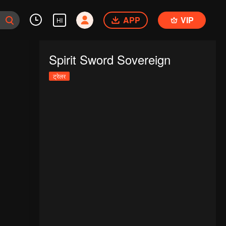
APP
VIP
HI
Spirit Sword Sovereign
ट्रेलर