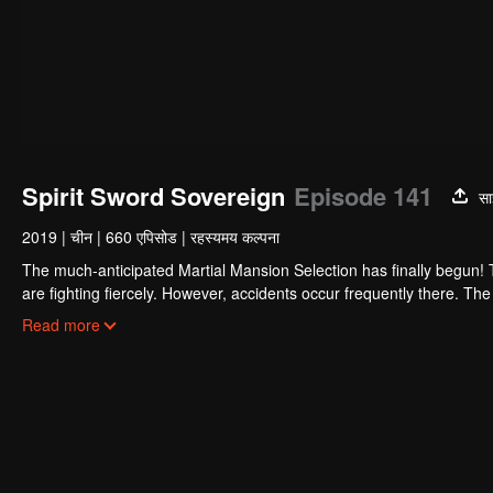
Spirit Sword Sovereign
Episode 141
सा
2019
|
चीन
|
660 एपिसोड
|
रहस्यमय कल्पना
The much-anticipated Martial Mansion Selection has finally begun!
are fighting fiercely. However, accidents occur frequently there. The 
the strongest people that ensue, all reveal the mysterious and huge
Read more
able to cut through the thorns in this treacherous assassination and