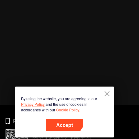
By using the website, you are agreeing to our
Privacy Policy
and the use of cookies in
accordance with our
Cookie Policy.
Phone
Accept
अभी ऐप डाउनलोड करने के लिए क्यूआर