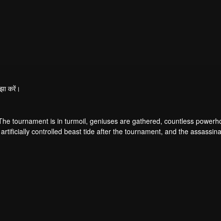
झा करें।
 The tournament is in turmoil, geniuses are gathered, countless power
artificially controlled beast tide after the tournament, and the assassina
 assassination sect, the Heavenly Evolution Sect. Let's see how Chu Xi
 carry the world before one!