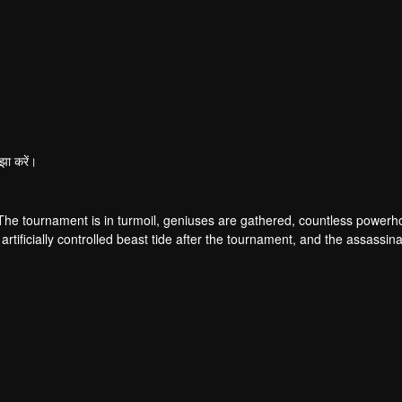
झा करें।
 The tournament is in turmoil, geniuses are gathered, countless power
artificially controlled beast tide after the tournament, and the assassina
 assassination sect, the Heavenly Evolution Sect. Let's see how Chu Xi
 carry the world before one!