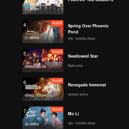
25 एपिसोड
वीआईपी
4
Spring Over Phoenix
Pond
21 एपिसोड
प्रेम · पारंपरिक पोशाक
वीआईपी
5
Swallowed Star
विज्ञान-कथा
एपिसोड 235 तक
वीआईपी
6
Renegade Immortal
रहस्यमय कल्पना
एपिसोड 152 तक
वीआईपी
7
Mo Li
प्रेम · पारंपरिक पोशाक
40 एपिसोड