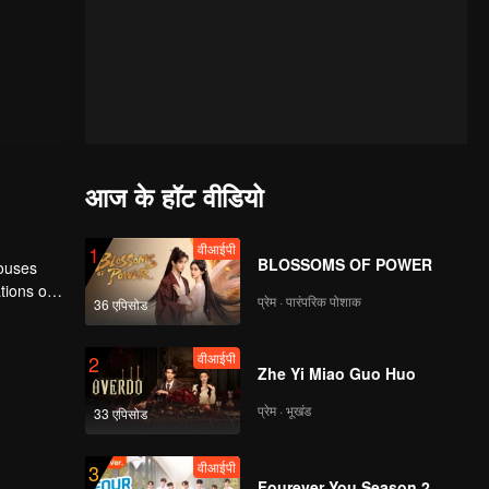
आज के हॉट वीडियो
वीआईपी
1
BLOSSOMS OF POWER
houses
tions of
प्रेम · पारंपरिक पोशाक
36 एपिसोड
ngyun is
वीआईपी
2
Zhe Yi Miao Guo Huo
प्रेम · भूखंड
33 एपिसोड
वीआईपी
3
Fourever You Season 2