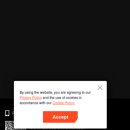
By using the website, you are agreeing to our
Privacy Policy
and the use of cookies in
accordance with our
Cookie Policy.
Phone
Accept
अभी ऐप डाउनलोड करने के लिए क्यूआर