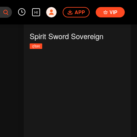
APP
VIP
HI
Spirit Sword Sovereign
ट्रेलर