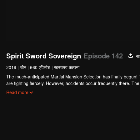
Spirit Sword Sovereign
Episode 142
सा
2019
|
चीन
|
660 एपिसोड
|
रहस्यमय कल्पना
The much-anticipated Martial Mansion Selection has finally begun!
are fighting fiercely. However, accidents occur frequently there. The 
the strongest people that ensue, all reveal the mysterious and huge
Read more
able to cut through the thorns in this treacherous assassination and