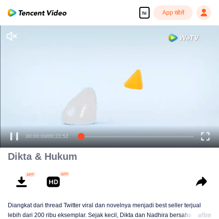
App खोलें
hi
00:00:00
/
00:22:52
Dikta & Hukum
Diangkat dari thread Twitter viral dan novelnya menjadi best seller terjual
lebih dari 200 ribu eksemplar. Sejak kecil, Dikta dan Nadhira bersahabat
अधिक