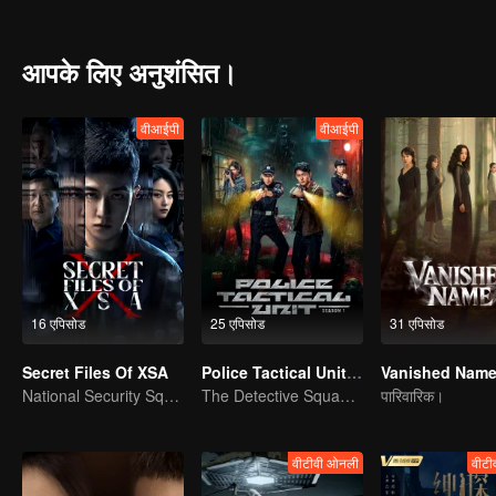
duty. Now, safeguarding justice becomes his pride.
आपके लिए अनुशंसित।
वीआईपी
वीआईपी
16 एपिसोड
25 एपिसोड
31 एपिसोड
Secret Files Of XSA
Police Tactical Unit Season 1
Vanished Nam
National Security Squad Smashes Spy Conspiracy
The Detective Squad Solves Baffling Cases
पारिवारिक।
वीटीवी ओनली
वीटी