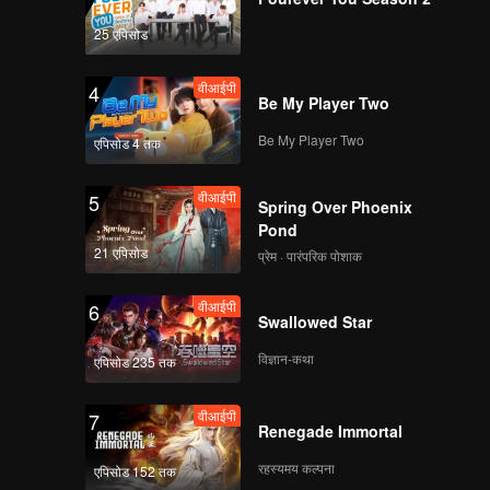
25 एपिसोड
वीआईपी
4
Be My Player Two
Be My Player Two
एपिसोड 4 तक
वीआईपी
5
Spring Over Phoenix
Pond
21 एपिसोड
प्रेम · पारंपरिक पोशाक
वीआईपी
6
Swallowed Star
विज्ञान-कथा
एपिसोड 235 तक
वीआईपी
7
Renegade Immortal
रहस्यमय कल्पना
एपिसोड 152 तक