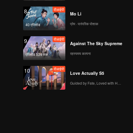
वीआईपी
8
Mo Li
प्रेम · पारंपरिक पोशाक
40 एपिसोड
वीआईपी
9
Against The Sky Supreme
रहस्यमय कल्पना
एपिसोड 534 तक
वीआईपी
10
Love Actually S5
Guided by Fate, Loved with Heart