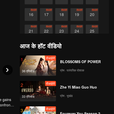
वीआईपी
वीआईपी
वीआईपी
वीआईपी
वीआईपी
16
17
18
19
20
वीआईपी
वीआईपी
वीआईपी
वीआईपी
वीआईपी
21
22
23
24
25
आज के हॉट वीडियो
वीआईपी
1
BLOSSOMS OF POWER
प्रेम · पारंपरिक पोशाक
36 एपिसोड
वीआईपी
2
Zhe Yi Miao Guo Huo
प्रेम · भूखंड
33 एपिसोड
he gains
confronts
वीआईपी
3
ive's
Fourever You Season 2