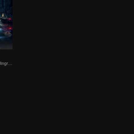
Bai Yu and You Jingru Became the super detective