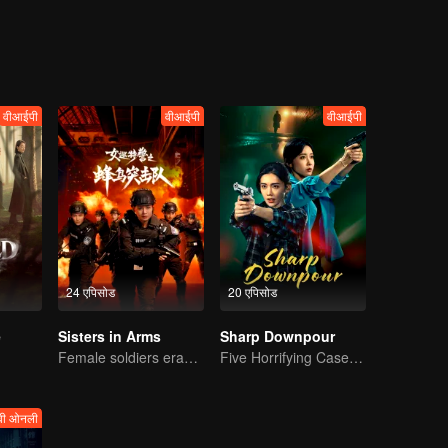
वीआईपी
वीआईपी
वीआईपी
24 एपिसोड
20 एपिसोड
e
Sisters in Arms
Sharp Downpour
Female soldiers eradicating crime
Five Horrifying Cases! Li Muchen and Xuan Lu Team Up for Justice
वी ओनली