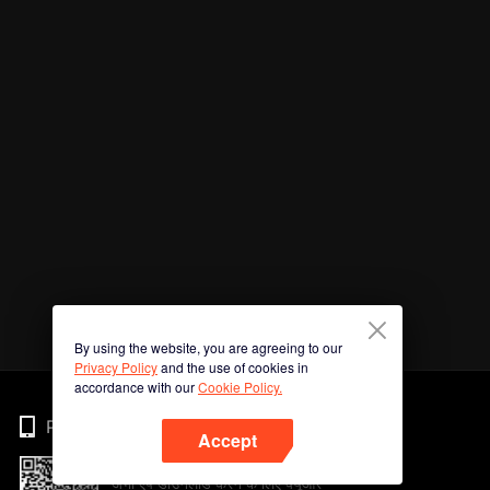
By using the website, you are agreeing to our
Privacy Policy
and the use of cookies in
accordance with our
Cookie Policy.
Phone
Accept
अभी ऐप डाउनलोड करने के लिए क्यूआर