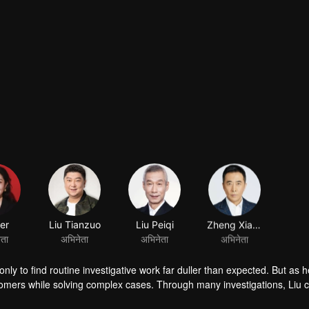
er
Liu Tianzuo
Liu Peiqi
Zheng Xiaoning
ेता
अभिनेता
अभिनेता
अभिनेता
 only to find routine investigative work far duller than expected. But as 
comers while solving complex cases. Through many investigations, Liu 
ional captain. His mentor and comrades teach him the weight of a detect