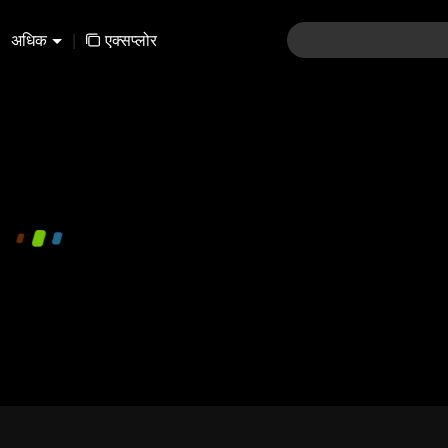
अधिक
|
एक्सप्लोर
480P
1.0X
EN