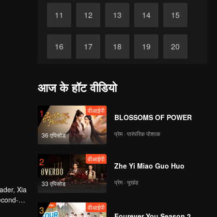
11
12
13
14
15
16
17
18
19
20
21
22
23
24
25
आज के हॉट वीडियो
समाप्त
26
27
28
29
30
वीआईपी
1
BLOSSOMS OF POWER
प्रेम · पारंपरिक पोशाक
36 एपिसोड
वीआईपी
2
Zhe Yi Miao Guo Huo
प्रेम · भूखंड
33 एपिसोड
ader, Xia
econd-
वीआईपी
3
ht
Fourever You Season 2