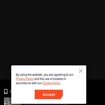
By using the website, you are agreeing to our
Privacy Policy
and the use of cookies in
accordance with our
Cookie Policy.
Phone
Accept
अभी ऐप डाउनलोड करने के लिए क्यूआर