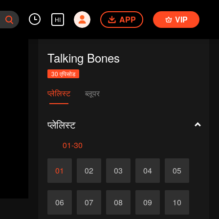
APP
VIP
HI
Talking Bones
30 एपिसोड
प्लेलिस्ट
ब्लूपर
प्लेलिस्ट
01-30
01
02
03
04
05
06
07
08
09
10