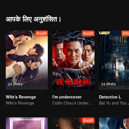
extremely vicious serial killer, who has fled more than three cities
and then, they also cracked a series of cases, which concludes th
captured a couple of brother killer, both of them has strong Anti-r
आपके लिए अनुशंसित।
वीआईपी
वीआईपी
वीटी
24 एपिसोड
24 एपिसोड
Wife's Revenge
I'm undercover
Detective L
Wife's Revenge
Collin Chou's Undercover War
वीआईपी