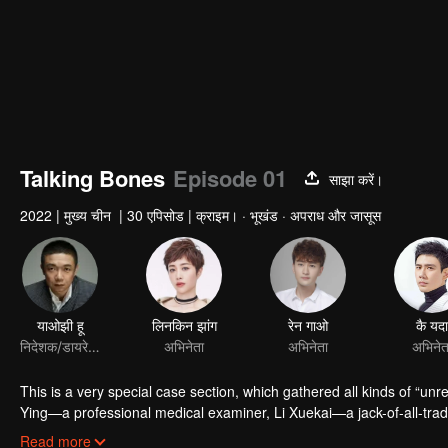
Talking Bones
Episode 01
साझा करें।
2022
|
मुख्य चीन
|
30 एपिसोड
|
क्राइम। · भूखंड · अपराध और जासूस
याओझी हू
लिनकिन झांग
रेन गाओ
कै यदा
निदेशक/डायरेक्टर
अभिनेता
अभिनेता
अभिनेत
This is a very special case section, which gathered all kinds of “un
Ying—a professional medical examiner, Li Xuekai—a jack-of-all-trade
generation rich psychological profiler Ying Ming. Through jointing wo
Read more