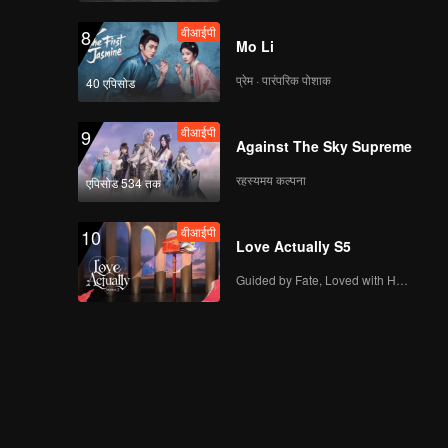
वीआईपी
8
Mo Li
प्रेम · पारंपरिक पोशाक
40 एपिसोड
वीआईपी
9
Against The Sky Supreme
रहस्यमय कल्पना
एपिसोड 534 तक
वीआईपी
10
Love Actually S5
Guided by Fate, Loved with Heart