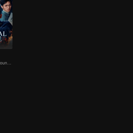
Danger Lurks Around You