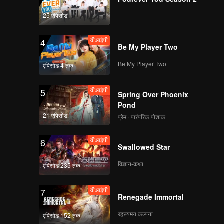
 the case,
 they
25 एपिसोड
वीआईपी
4
Be My Player Two
Be My Player Two
एपिसोड 4 तक
वीआईपी
5
Spring Over Phoenix
Pond
21 एपिसोड
प्रेम · पारंपरिक पोशाक
वीआईपी
6
Swallowed Star
विज्ञान-कथा
एपिसोड 235 तक
वीआईपी
7
Renegade Immortal
रहस्यमय कल्पना
एपिसोड 152 तक