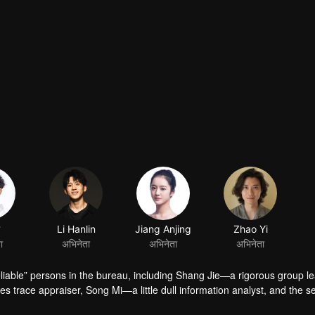
Li Hanlin
Jiang Anjing
Zhao Yi
ा
अभिनेता
अभिनेता
अभिनेता
reliable” persons in the bureau, including Shang Jie—a rigorous group le
s trace appraiser, Song Mi—a little dull information analyst, and the s
rk, they crack all kinds of unusual murder cases. At the first, they caug