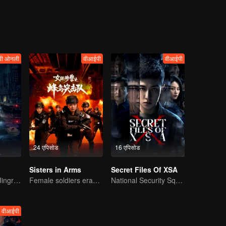
, and he kills people by making accident. The group won great fame after
e body fragment case in South Mountain Park, the odd bloody case, and
econnaissance consciousness.
वी ओनली
वीआईपी
वीआईपी
24 एपिसोड
16 एपिसोड
Sisters in Arms
Secret Files Of XSA
Bai Yu and You Jingru Became the super detective
Female soldiers eradicating crime
National Security Squad Smashes Spy Conspiracy
वीआईपी