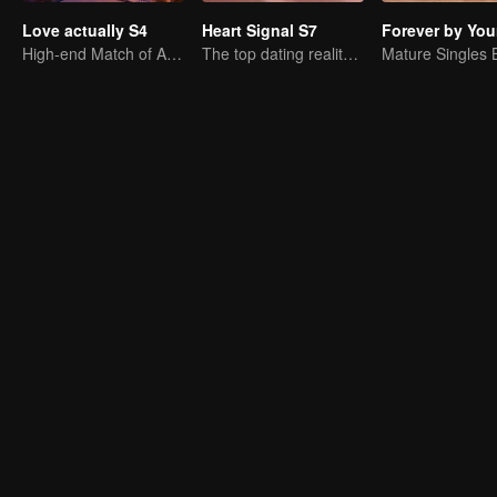
Love actually S4
Heart Signal S7
Forever by You
High-end Match of Adults' ambiguity
The top dating reality show