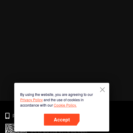
By using the website, you are agreeing to our
Privacy Policy
and the use of cookies in
accordance with our
Cookie Policy.
Phone
Accept
अभी ऐप डाउनलोड करने के लिए क्यूआर