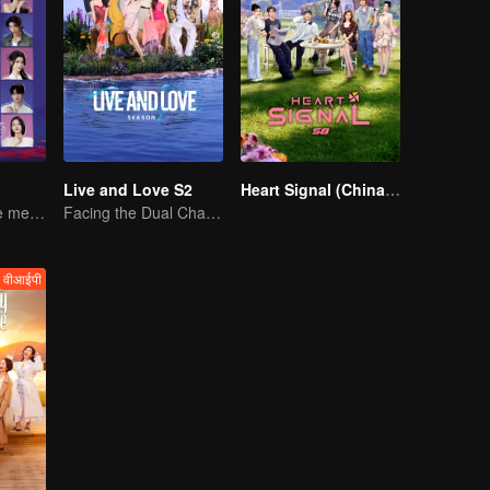
Live and Love S2
Heart Signal (China Version) S8
Twenty attractive men and women fall in love on a desert island
Facing the Dual Challenges of Love and Survival
वीआईपी