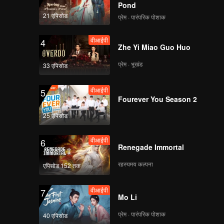
《心动的信号5》第六期
Pond
（上）正片海外版第一
21 एपिसोड
प्रेम · पारंपरिक पोशाक
版
वीआईपी
4
Zhe Yi Miao Guo Huo
《心动的信号5》第六期
（下）正片海外版第一
प्रेम · भूखंड
33 एपिसोड
版.mp4
वीआईपी
5
वीआईपी
Fourever You Season 2
《心动的信号5》第六期
加更海外版第一版 .mp4
25 एपिसोड
वीआईपी
6
Renegade Immortal
《心动的信号5》第七期
（上）正片海外版第一
रहस्यमय कल्पना
एपिसोड 152 तक
版
वीआईपी
7
Mo Li
《心动的信号5》第七期
（下）正片海外版第二
प्रेम · पारंपरिक पोशाक
40 एपिसोड
版