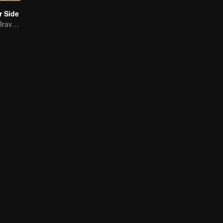
r Side
Mature Singles Brave the World of Love Reality Shows