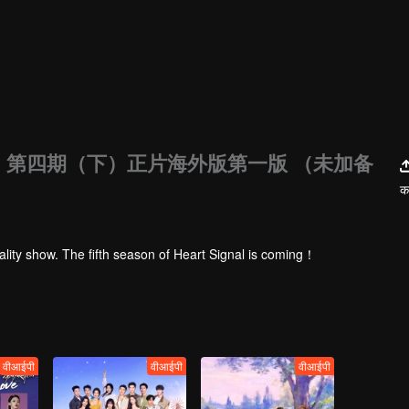
》第四期（下）正片海外版第一版 （未加备
कर
ality show. The fifth season of Heart Signal is coming！
वीआईपी
वीआईपी
वीआईपी