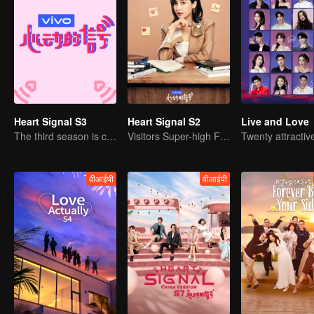
Heart Signal S3
Heart Signal S2
Live and Love
The third season is coming!
Visitors Super-high Face Startled Observation Mission
वीआईपी
वीआईपी