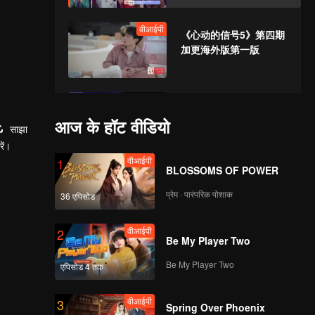
वीआईपी
《心动的信号5》第四期
加更海外版第一版
《心动的信号5》第五期
（上）正片海外版第二
आज के हॉट वीडियो
साझा
版 .mp4
ें।
वीआईपी
1
BLOSSOMS OF POWER
《心动的信号5》第五期
（下）正片海外版第一
प्रेम · पारंपरिक पोशाक
36 एपिसोड
版.mp4
वीआईपी
2
Be My Player Two
वीआईपी
《心动的信号5》第五期
加更海外版第一版
Be My Player Two
एपिसोड 4 तक
वीआईपी
3
Spring Over Phoenix