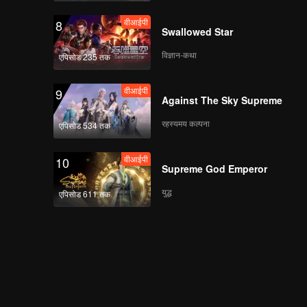
वीआईपी
8
Swallowed Star
वीआईपी
《心动的信号5》第七期
加更海外版第一版 .mp4
विज्ञान-कथा
एपिसोड 235 तक
वीआईपी
9
Against The Sky Supreme
《心动的信号5》第八期
（上）海外版第一
रहस्यमय कल्पना
एपिसोड 534 तक
版.mp4
वीआईपी
10
Supreme God Emperor
《心动的信号5》第八期
（下）海外版第一版
युद्ध
एपिसोड 611 तक
वीआईपी
《心动的信号5》第八期
加更海外版第一版