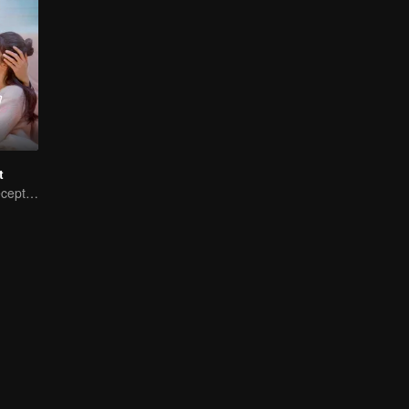
t
My Master of Deception Girlfriend