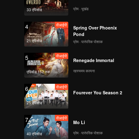
प्रेम · भूखंड
33 एपिसोड
वीआईपी
4
Spring Over Phoenix
Pond
21 एपिसोड
प्रेम · पारंपरिक पोशाक
वीआईपी
5
Renegade Immortal
रहस्यमय कल्पना
एपिसोड 152 तक
वीआईपी
6
Fourever You Season 2
25 एपिसोड
वीआईपी
7
Mo Li
प्रेम · पारंपरिक पोशाक
40 एपिसोड