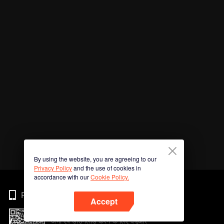
By using the website, you are agreeing to our
Privacy Policy
and the use of cookies in
accordance with our
Cookie Policy.
Phone
Accept
अभी ऐप डाउनलोड करने के लिए क्यूआर