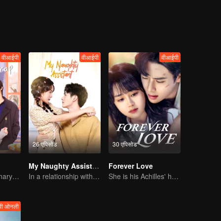
वीआईपी
वीआईपी
वीआईपी
26 एपिसोड
30 एपिसोड
My Naughty Assistant
Forever Love
Sweet-bitter culinary rivalry
In a relationship with an idol
She is his Achilles' heel and his armor
वी ओनली