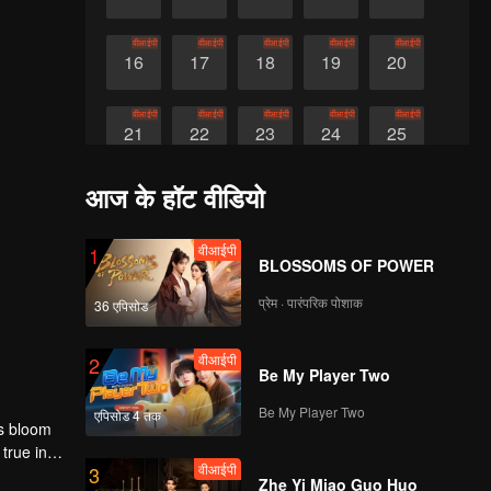
वीआईपी
वीआईपी
वीआईपी
वीआईपी
वीआईपी
16
17
18
19
20
वीआईपी
वीआईपी
वीआईपी
वीआईपी
वीआईपी
21
22
23
24
25
आज के हॉट वीडियो
वीआईपी
1
BLOSSOMS OF POWER
प्रेम · पारंपरिक पोशाक
36 एपिसोड
वीआईपी
2
Be My Player Two
Be My Player Two
एपिसोड 4 तक
gs bloom
true in
वीआईपी
3
Zhe Yi Miao Guo Huo