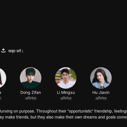
साझा करें।
a
Dong Zifan
Li Mingxu
Hu Jiaxin
ा
अभिनेता
अभिनेता
अभिनेता
Junxing on purpose. Throughout their "opportunistic" friendship, feelin
hey make friends, but they also make their own dreams and goals come 