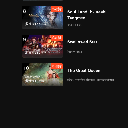
वीआईपी
8
Soul Land II: Jueshi
Tangmen
एपिसोड 165 तक
रहस्यमय कल्पना
वीआईपी
9
Swallowed Star
विज्ञान-कथा
एपिसोड 235 तक
वीआईपी
10
The Great Queen
प्रेम · पारंपरिक पोशाक · कपोल कल्पित
एपिसोड 10 तक