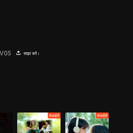
V05
साझा करें।
वीआईपी
वीआईपी