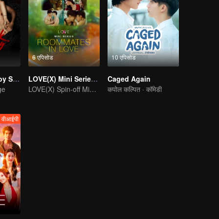
6 एपिसोड
10 एपिसोड
The Bangkokboy Series
LOVE(X) Mini Series: Roommates In Love
Caged Again
ge
LOVE(X) Spin-off Mini Series
कपोल कल्पित · कॉमेडी
वीआईपी