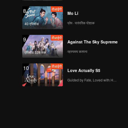
_EP08_TH_V02
वीआईपी
8
Mo Li
प्रेम · पारंपरिक पोशाक
40 एपिसोड
वीआईपी
Way to you未播花絮
1__EP08_TH_V01.mp4
वीआईपी
9
Against The Sky Supreme
रहस्यमय कल्पना
एपिसोड 534 तक
वीआईपी
Way to you未播花絮
2__EP08_TH_V02.mp4
वीआईपी
10
Love Actually S5
Guided by Fate, Loved with Heart
वीआईपी
Way to you未播花絮
3__EP08_TH_V03.mp4