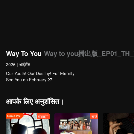
Way To You
Way to you播出版_EP01_TH_
2026
|
थाईलैंड
Our Youth! Our Destiny! For Eternity
See You on February 27!
आपके लिए अनुशंसित।
वीआईपी
चार्ज