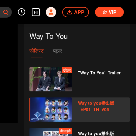
APP
VIP
HI
Way To You
प्लेलिस्ट
ब्लूपर
ट्रेलर
"Way To You" Trailer
Way to you播出版
_EP01_TH_V05
वीआईपी
Way to you播出版