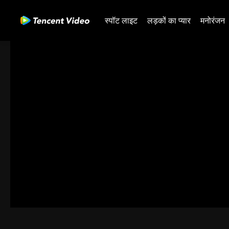
स्पॉट लाइट
लड़कों का प्यार
मनोरंजन