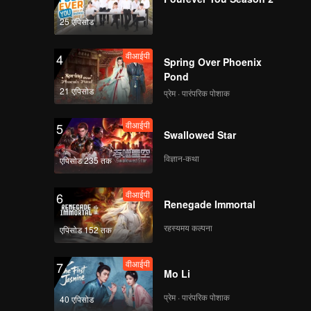
25 एपिसोड
वीआईपी
4
Spring Over Phoenix
Pond
21 एपिसोड
प्रेम · पारंपरिक पोशाक
वीआईपी
5
Swallowed Star
विज्ञान-कथा
एपिसोड 235 तक
वीआईपी
6
Renegade Immortal
रहस्यमय कल्पना
एपिसोड 152 तक
वीआईपी
7
Mo Li
प्रेम · पारंपरिक पोशाक
40 एपिसोड