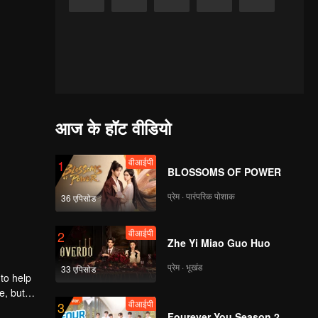
आज के हॉट वीडियो
वीआईपी
1
BLOSSOMS OF POWER
प्रेम · पारंपरिक पोशाक
36 एपिसोड
वीआईपी
2
Zhe Yi Miao Guo Huo
प्रेम · भूखंड
33 एपिसोड
to help
e, but
वीआईपी
3
Fourever You Season 2