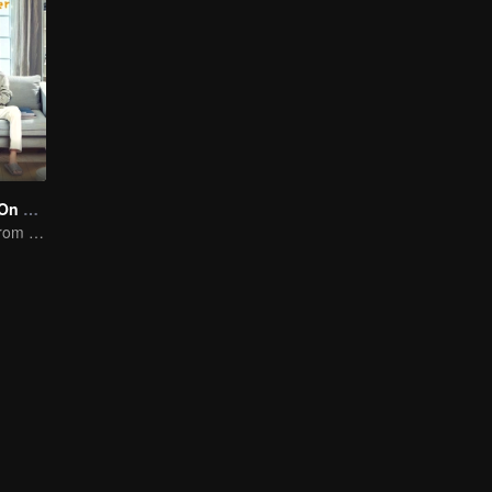
Put Your Head On My Shoulder (Eng Dub)
It was adapted from the same series of novels as "A Love so Beautiful"