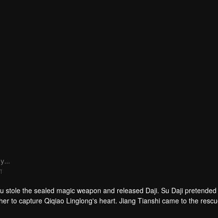
Xie Yangyanmu
ा
 stole the sealed magic weapon and released Daji. Su Daji pretended 
er to capture Qiqiao Linglong's heart. Jiang Tianshi came to the rescu
ned her soul and made a choice...