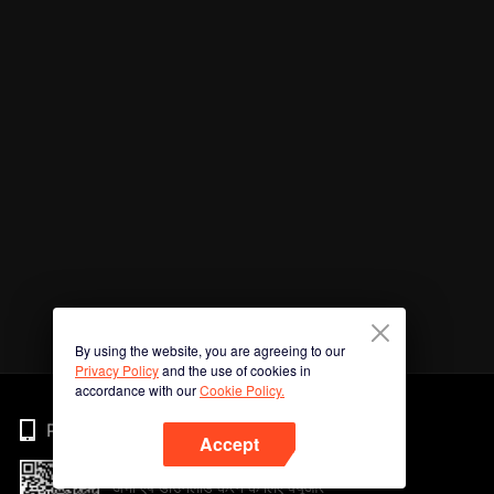
By using the website, you are agreeing to our
Privacy Policy
and the use of cookies in
accordance with our
Cookie Policy.
Phone
Accept
अभी ऐप डाउनलोड करने के लिए क्यूआर