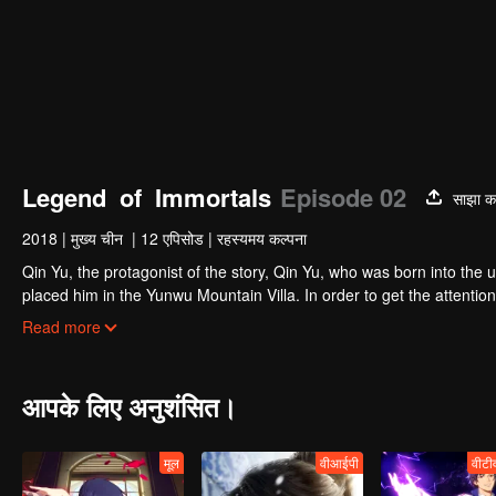
Legend of Immortals
Episode 02
साझा कर
2018
|
मुख्य चीन
|
12 एपिसोड
|
रहस्यमय कल्पना
Qin Yu, the protagonist of the story, Qin Yu, who was born into the upp
placed him in the Yunwu Mountain Villa. In order to get the attention
Yunxing as a teacher, he opened a difficult external practice. From 
Read more
Otaru. His blood and true emotions moved to the heavens and the ear
the ordinary fate is like a broken butterfly. He is no longer a fish,
आपके लिए अनुशंसित।
मूल
वीआईपी
वीटी