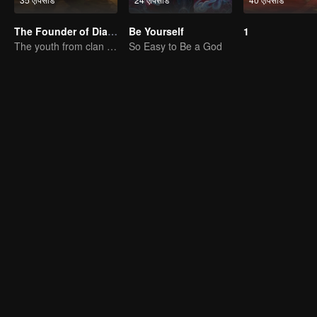
The Founder of Diabolism
Be Yourself
1
The youth from clan of cultivators killed the devils for the others
So Easy to Be a God