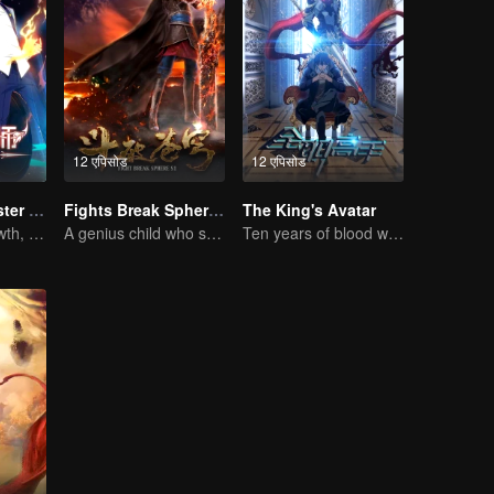
12 एपिसोड
12 एपिसोड
Full-Time Magister SS1
Fights Break Sphere S1
The King's Avatar
The Way to Growth, Encouragement and Self-improvement
A genius child who suddenly loses all his powers
Ten years of blood writing esports brilliant