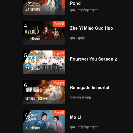
Pond
21 एपिसोड
प्रेम · पारंपरिक पोशाक
वीआईपी
4
Zhe Yi Miao Guo Huo
प्रेम · भूखंड
33 एपिसोड
वीआईपी
5
Fourever You Season 2
25 एपिसोड
वीआईपी
6
Renegade Immortal
रहस्यमय कल्पना
एपिसोड 152 तक
वीआईपी
7
Mo Li
प्रेम · पारंपरिक पोशाक
40 एपिसोड