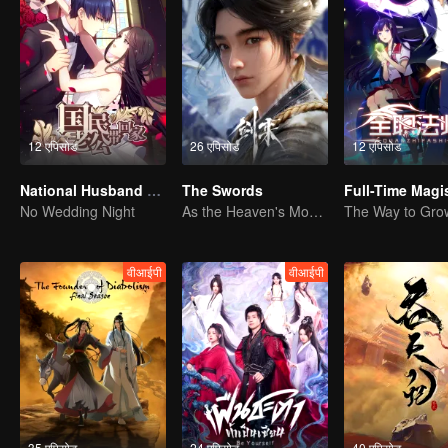
12 एपिसोड
26 एपिसोड
12 एपिसोड
National Husband Bring Home SS1
The Swords
No Wedding Night
As the Heaven's Movement Is Ever-Vigorous, So Must a Gentleman Ceaselessly Strive Along
वीआईपी
वीआईपी
35 एपिसोड
24 एपिसोड
40 एपिसोड