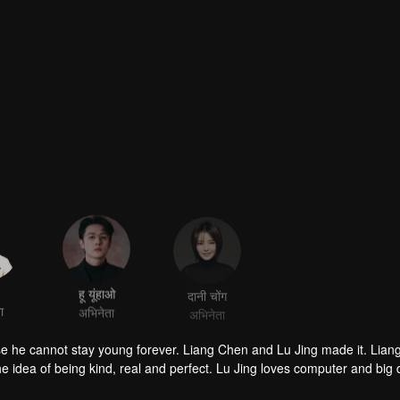
हू यूंहाओ
दानी चोंग
ा
अभिनेता
अभिनेता
 he cannot stay young forever. Liang Chen and Lu Jing made it. Lian
e idea of being kind, real and perfect. Lu Jing loves computer and big 
ing complicated human behavior and psychology, thus influencing the c