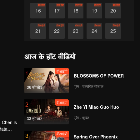
वीआईपी
वीआईपी
वीआईपी
वीआईपी
वीआईपी
16
17
18
19
20
वीआईपी
वीआईपी
वीआईपी
वीआईपी
वीआईपी
21
22
23
24
25
वीआईपी
वीआईपी
वीआईपी
वीआईपी
वीआईपी
26
27
28
29
30
आज के हॉट वीडियो
वीआईपी
1
BLOSSOMS OF POWER
प्रेम · पारंपरिक पोशाक
36 एपिसोड
वीआईपी
2
Zhe Yi Miao Guo Huo
प्रेम · भूखंड
33 एपिसोड
g Chen is
data
वीआईपी
3
lassmates
Spring Over Phoenix