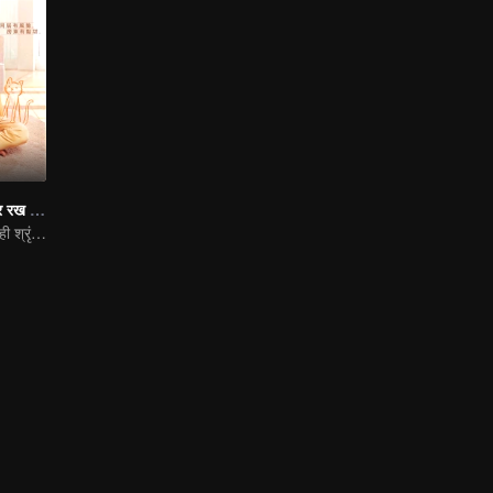
अपना सर मेरे कंधों पर रख लो।
इसे उपन्यासों की एक ही श्रृंखला "एक बहुत खूबसूरत प्यार" से लिया गया है।