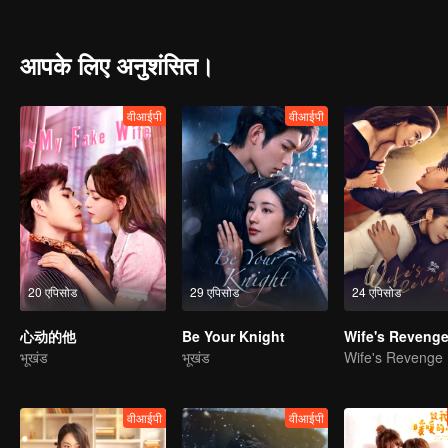
around by his solid specialty literacy. They are strangers first but 
pursuing dreams.
आपके लिए अनुशंसित।
वीआईपी
वीआईपी
20 एपिसोड
29 एपिसोड
24 एपिसोड
心动的他
Be Your Knight
Wife's Reveng
भूखंड
भूखंड
Wife's Revenge
वीआईपी
वीआईपी