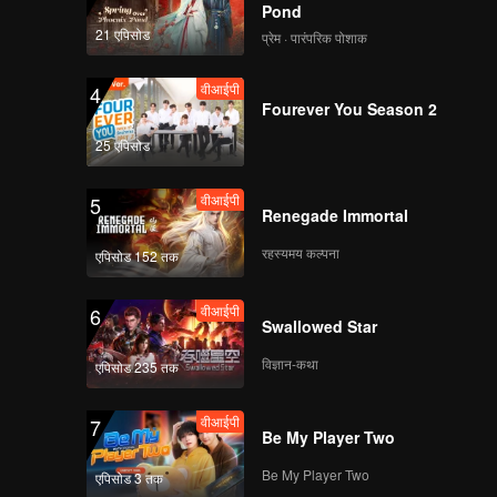
of
Pond
21 एपिसोड
प्रेम · पारंपरिक पोशाक
वीआईपी
4
Fourever You Season 2
25 एपिसोड
वीआईपी
5
Renegade Immortal
रहस्यमय कल्पना
एपिसोड 152 तक
वीआईपी
6
Swallowed Star
विज्ञान-कथा
एपिसोड 235 तक
वीआईपी
7
Be My Player Two
Be My Player Two
एपिसोड 3 तक