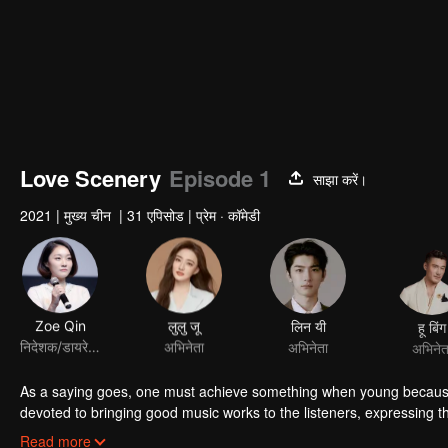
Love Scenery
Episode 1
साझा करें।
2021
|
मुख्य चीन
|
31 एपिसोड
|
प्रेम · कॉमेडी
Zoe Qin
लुलु जू
लिन यी
हू बिंग
निदेशक/डायरेक्टर
अभिनेता
अभिनेता
अभिनेत
As a saying goes, one must achieve something when young because
devoted to bringing good music works to the listeners, expressing th
research. He is highly recognized by academic field through study
Read more