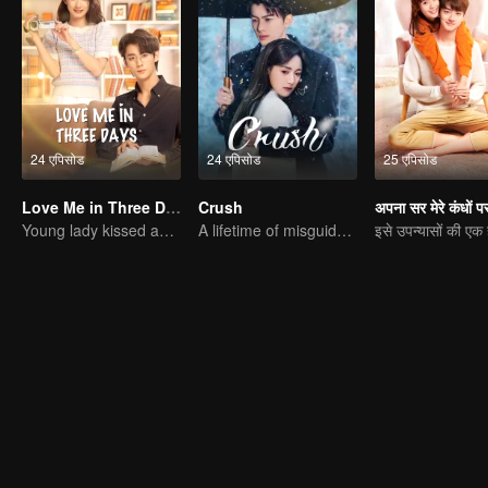
24 एपिसोड
24 एपिसोड
25 एपिसोड
Love Me in Three Days
Crush
Young lady kissed and rescued the ever-changing CEO
A lifetime of misguided love entangled by fate