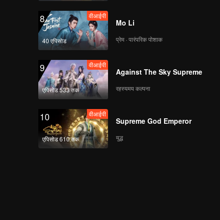
वीआईपी
8
Mo Li
प्रेम · पारंपरिक पोशाक
40 एपिसोड
वीआईपी
9
Against The Sky Supreme
रहस्यमय कल्पना
एपिसोड 533 तक
वीआईपी
10
Supreme God Emperor
युद्ध
एपिसोड 610 तक