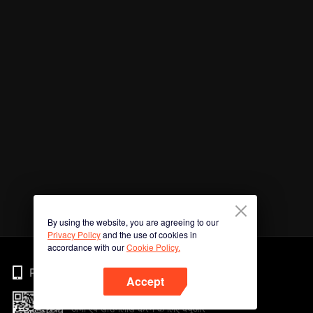
By using the website, you are agreeing to our
Privacy Policy
and the use of cookies in
accordance with our
Cookie Policy.
Phone
Accept
अभी ऐप डाउनलोड करने के लिए क्यूआर