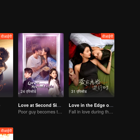
then brought together by big data and they become closer in the journey 
वीआईपी
वीआईपी
24 एपिसोड
31 एपिसोड
e
Love at Second Sight
Love in the Edge of Divorce
Poor guy becomes the domineering CEO and pursues his first love
Fall in love during the divorce
वीआईपी