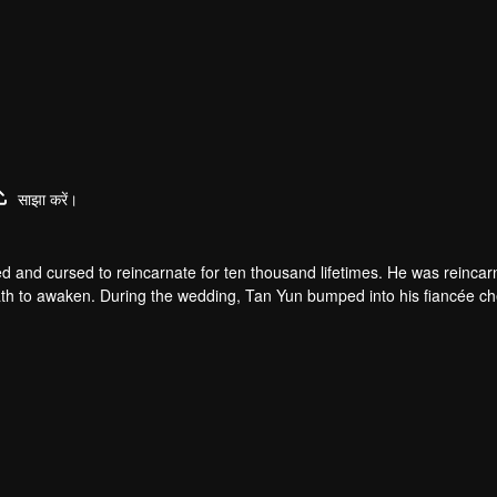
साझा करें।
d and cursed to reincarnate for ten thousand lifetimes. He was reincar
 death to awaken. During the wedding, Tan Yun bumped into his fiancée c
un possessed a God-level talent to increase his cultivation. Tan Yu