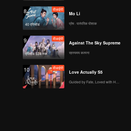
वीआईपी
8
Mo Li
प्रेम · पारंपरिक पोशाक
40 एपिसोड
वीआईपी
9
Against The Sky Supreme
रहस्यमय कल्पना
एपिसोड 534 तक
वीआईपी
10
Love Actually S5
Guided by Fate, Loved with Heart