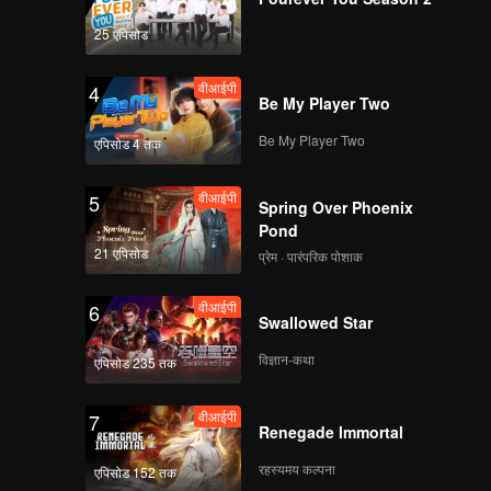
वीआईपी
वीआईपी
25 एपिसोड
141
142
वीआईपी
4
वीआईपी
वीआईपी
Be My Player Two
143
144
Be My Player Two
एपिसोड 4 तक
वीआईपी
वीआईपी
145
146
वीआईपी
5
Spring Over Phoenix
Pond
वीआईपी
वीआईपी
21 एपिसोड
147
148
प्रेम · पारंपरिक पोशाक
वीआईपी
6
वीआईपी
वीआईपी
Swallowed Star
149
150
विज्ञान-कथा
एपिसोड 235 तक
वीआईपी
7
Renegade Immortal
रहस्यमय कल्पना
एपिसोड 152 तक