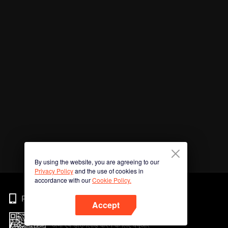
By using the website, you are agreeing to our
Privacy Policy
and the use of cookies in
accordance with our
Cookie Policy.
Phone
Accept
अभी ऐप डाउनलोड करने के लिए क्यूआर