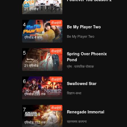
वीआईपी
वीआईपी
25 एपिसोड
141
142
वीआईपी
4
वीआईपी
वीआईपी
Be My Player Two
143
144
Be My Player Two
एपिसोड 4 तक
वीआईपी
वीआईपी
145
146
वीआईपी
5
Spring Over Phoenix
Pond
वीआईपी
वीआईपी
21 एपिसोड
147
148
प्रेम · पारंपरिक पोशाक
वीआईपी
6
वीआईपी
वीआईपी
Swallowed Star
149
150
विज्ञान-कथा
एपिसोड 235 तक
वीआईपी
7
Renegade Immortal
रहस्यमय कल्पना
एपिसोड 152 तक