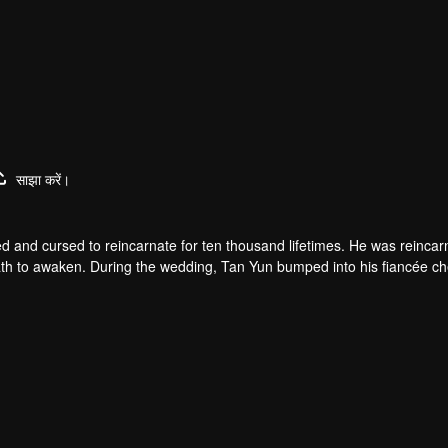
साझा करें।
d and cursed to reincarnate for ten thousand lifetimes. He was reincar
 death to awaken. During the wedding, Tan Yun bumped into his fiancée c
un possessed a God-level talent to increase his cultivation. Tan Yu