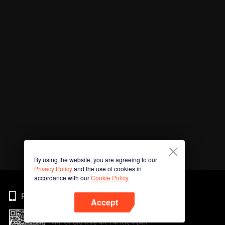
By using the website, you are agreeing to our
Privacy Policy
and the use of cookies in
accordance with our
Cookie Policy.
Phone
Accept
अभी ऐप डाउनलोड करने के लिए क्यूआर