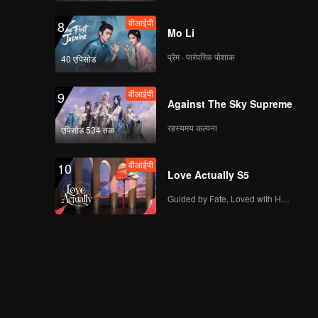
वीआईपी
8
Mo Li
प्रेम · पारंपरिक पोशाक
40 एपिसोड
वीआईपी
9
Against The Sky Supreme
रहस्यमय कल्पना
एपिसोड 534 तक
वीआईपी
10
Love Actually S5
Guided by Fate, Loved with Heart