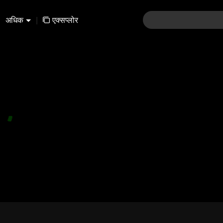
अधिक
|
एक्सप्लोर
01-30
31-60