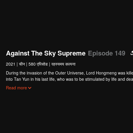
Against The Sky Supreme
Episode 149
2021
|
चीन
|
580 एपिसोड
|
रहस्यमय कल्पना
During the invasion of the Outer Universe, Lord Hongmeng was kille
into Tan Yun in his last life, who was to be stimulated by life and
and was beaten to awaken the memory of the Hongmeng. Then Tan Y
Read more
his family's death and unified the whole continent.