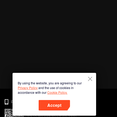
By using the website, you are agreeing to our
Privacy Policy
and the use of cookies in
accordance with our
Cookie Policy.
Phone
Accept
अभी ऐप डाउनलोड करने के लिए क्यूआर