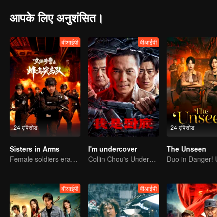
आपके लिए अनुशंसित।
वीआईपी
वीआईपी
24 एपिसोड
24 एपिसोड
Sisters in Arms
I'm undercover
The Unseen
Female soldiers eradicating crime
Collin Chou's Undercover War
वीआईपी
वीआईपी