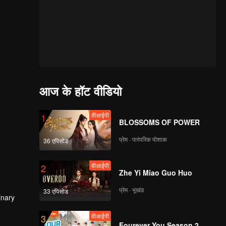
आज के हॉट वीडियो
वीआईपी
1
BLOSSOMS OF POWER
प्रेम · पारंपरिक पोशाक
36 एपिसोड
वीआईपी
2
Zhe Yi Miao Guo Huo
प्रेम · भूखंड
33 एपिसोड
inary
वीआईपी
3
Fourever You Season 2