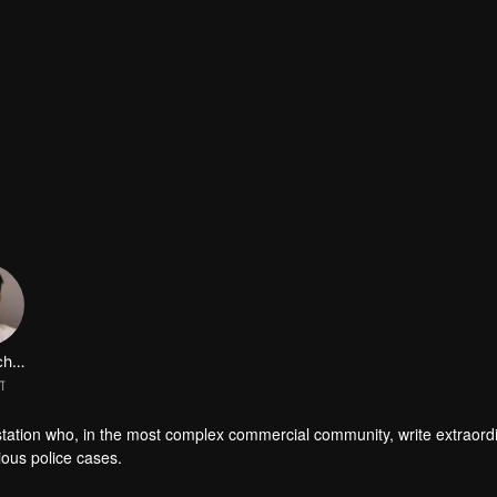
Lin Xiaochen
ा
ce station who, in the most complex commercial community, write extraord
ious police cases.