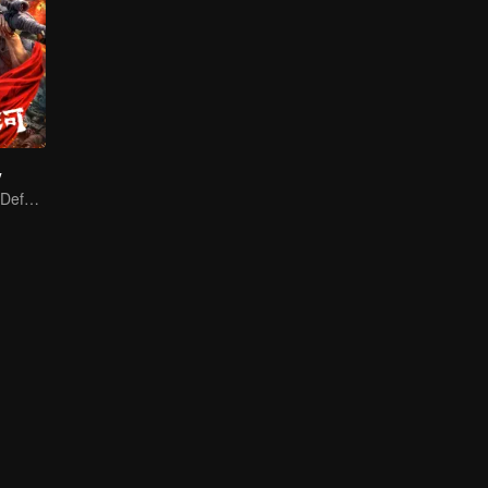
y
A Blood Oath to Defend the Homeland