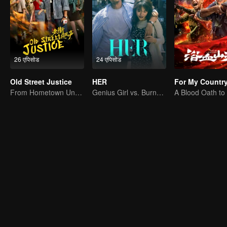
26 एपिसोड
24 एपिसोड
Old Street Justice
HER
For My Countr
From Hometown Underdog to Hero
Genius Girl vs. Burnout Lawyer