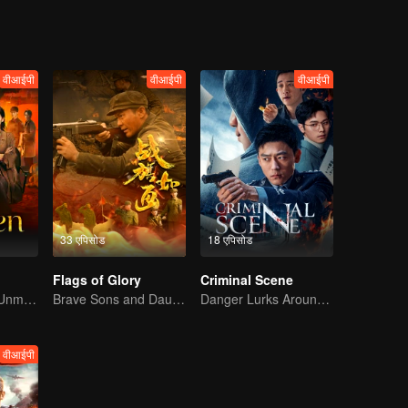
वीआईपी
वीआईपी
वीआईपी
33 एपिसोड
18 एपिसोड
Flags of Glory
Criminal Scene
Duo in Danger! Unmasking Southeast Asian Evil
Brave Sons and Daughters, Fighting to Defend the Motherland in the Korean War
Danger Lurks Around You
वीआईपी