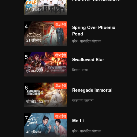
25 एपिसोड
वीआईपी
4
Spring Over Phoenix
Pond
21 एपिसोड
प्रेम · पारंपरिक पोशाक
वीआईपी
5
Swallowed Star
विज्ञान-कथा
एपिसोड 235 तक
वीआईपी
6
Renegade Immortal
रहस्यमय कल्पना
एपिसोड 152 तक
वीआईपी
7
Mo Li
प्रेम · पारंपरिक पोशाक
40 एपिसोड