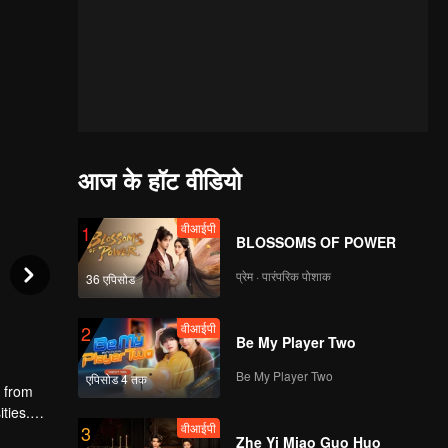
आज के हॉट वीडियो
वीआईपी
1
BLOSSOMS OF POWER
प्रेम · पारंपरिक पोशाक
36 एपिसोड
वीआईपी
2
Be My Player Two
Be My Player Two
एपिसोड 4 तक
g from
ties.
वीआईपी
3
 fails to
Zhe Yi Miao Guo Huo