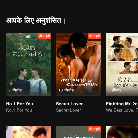
win in front of his secretly-loved senior but also he almost drowns 
He wonders why Gao Shide is everywhere?
आपके लिए अनुशंसित।
वीआईपी
वीआईपी
7 एपिसोड
10 एपिसोड
6 एपिसोड
No.1 For You
Secret Lover
Fighting Mr. 2
No.1 For You
Secret Lover
वीआईपी