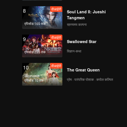
वीआईपी
8
Soul Land II: Jueshi
Tangmen
एपिसोड 165 तक
रहस्यमय कल्पना
वीआईपी
9
Swallowed Star
विज्ञान-कथा
एपिसोड 235 तक
वीआईपी
10
The Great Queen
प्रेम · पारंपरिक पोशाक · कपोल कल्पित
एपिसोड 10 तक