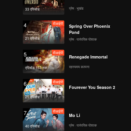
 Shide.
प्रेम · भूखंड
33 एपिसोड
वीआईपी
4
Spring Over Phoenix
Pond
21 एपिसोड
प्रेम · पारंपरिक पोशाक
वीआईपी
5
Renegade Immortal
रहस्यमय कल्पना
एपिसोड 153 तक
वीआईपी
6
Fourever You Season 2
25 एपिसोड
वीआईपी
7
Mo Li
प्रेम · पारंपरिक पोशाक
40 एपिसोड