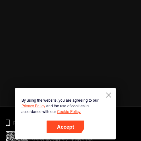
By using the website, you are agreeing to our
Privacy Policy
and the use of cookies in
accordance with our
Cookie Policy.
Phone
Accept
अभी ऐप डाउनलोड करने के लिए क्यूआर