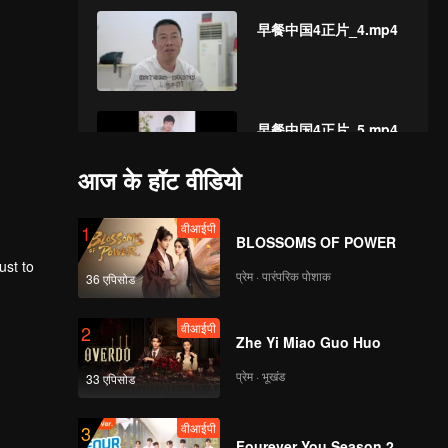
早餐中国4正片_4.mp4
早餐中国4正片_5.mp4
आज के हॉट वीडियो
वीआईपी
早餐中国4正片_6.mp4
1
BLOSSOMS OF POWER
ust to
प्रेम · पारंपरिक पोशाक
36 एपिसोड
वीआईपी
早餐中国4正片_7.mp4
2
Zhe Yi Miao Guo Huo
प्रेम · भूखंड
33 एपिसोड
वीआईपी
早餐中国4正片_8.mp4
3
Fourever You Season 2