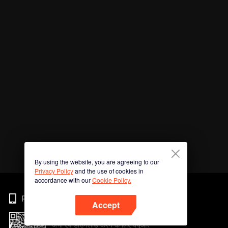
By using the website, you are agreeing to our
Privacy Policy
and the use of cookies in
accordance with our
Cookie Policy.
Phone
Accept
अभी ऐप डाउनलोड करने के लिए क्यूआर