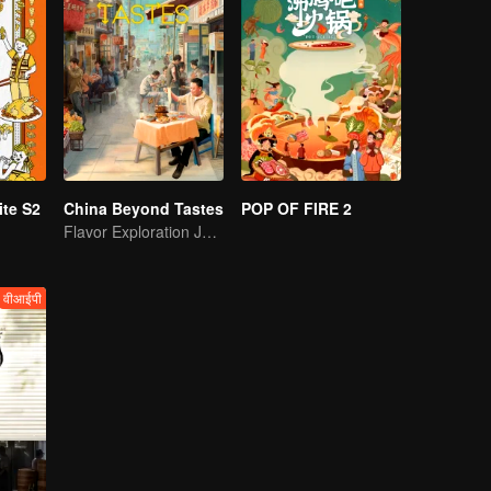
te S2
China Beyond Tastes
POP OF FIRE 2
Flavor Exploration Journey of Chen Xiaoqing
वीआईपी