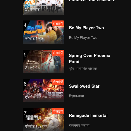
25 एपिसोड
वीआईपी
早餐中国4正片_9.mp4
4
Be My Player Two
Be My Player Two
एपिसोड 4 तक
वीआईपी
早餐中国4正片_10.mp4
5
Spring Over Phoenix
Pond
21 एपिसोड
प्रेम · पारंपरिक पोशाक
वीआईपी
早餐中国4正片_11.mp4
6
Swallowed Star
विज्ञान-कथा
एपिसोड 235 तक
वीआईपी
早餐中国4正片_12.mp4
7
Renegade Immortal
रहस्यमय कल्पना
एपिसोड 152 तक