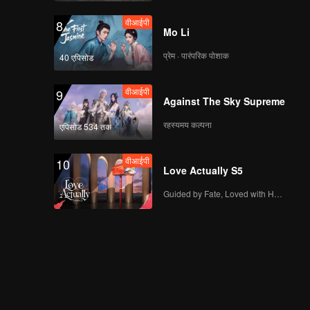
वीआईपी
早餐中国4正片_13.mp4
8
Mo Li
प्रेम · पारंपरिक पोशाक
40 एपिसोड
वीआईपी
早餐中国4正片_14.mp4
9
Against The Sky Supreme
रहस्यमय कल्पना
एपिसोड 534 तक
वीआईपी
早餐中国4正片_15.mp4
10
Love Actually S5
Guided by Fate, Loved with Heart
早餐中国4正片_16.mp4
早餐中国4正片_17.mp4