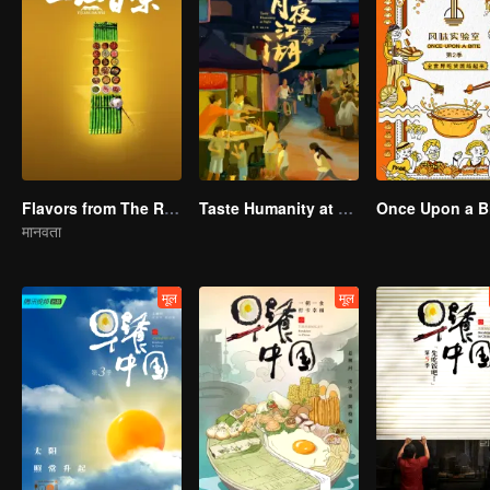
Flavors from The River
Taste Humanity at Night S2
Once Upon a Bi
मानवता
मूल
मूल