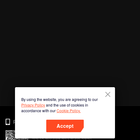
By using the website, you are agreeing to our
Privacy Policy
and the use of cookies in
accordance with our
Cookie Policy.
Phone
Accept
अभी ऐप डाउनलोड करने के लिए क्यूआर