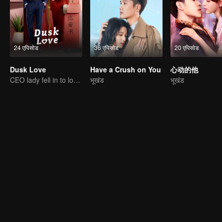
24 एपिसोड
36 एपिसोड
20 एपिसोड
Dusk Love
Have a Crush on You
心动的他
CEO lady fell in to love contract
भूखंड
भूखंड