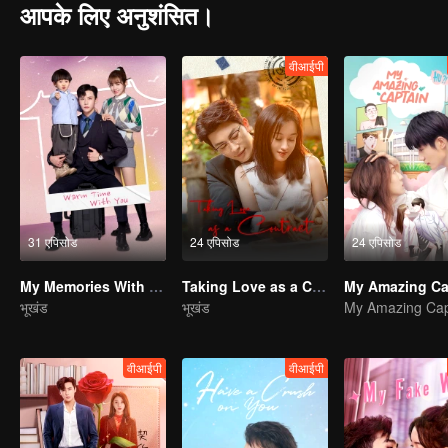
आपके लिए अनुशंसित।
वीआईपी
31 एपिसोड
24 एपिसोड
24 एपिसोड
My Memories With You
Taking Love as a Contract
My Amazing Ca
भूखंड
भूखंड
My Amazing Cap
वीआईपी
वीआईपी