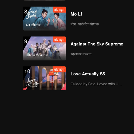
वीआईपी
8
Mo Li
प्रेम · पारंपरिक पोशाक
40 एपिसोड
वीआईपी
9
Against The Sky Supreme
रहस्यमय कल्पना
एपिसोड 534 तक
वीआईपी
10
Love Actually S5
Guided by Fate, Loved with Heart