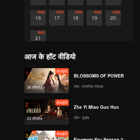
वीआईपी
वीआईपी
वीआईपी
वीआईपी
वीआईपी
16
17
18
19
20
वीआईपी
21
आज के हॉट वीडियो
वीआईपी
1
BLOSSOMS OF POWER
प्रेम · पारंपरिक पोशाक
36 एपिसोड
वीआईपी
2
Zhe Yi Miao Guo Huo
प्रेम · भूखंड
33 एपिसोड
वीआईपी
3
Fourever You Season 2