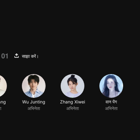
 01
साझा करें।
ang
ा