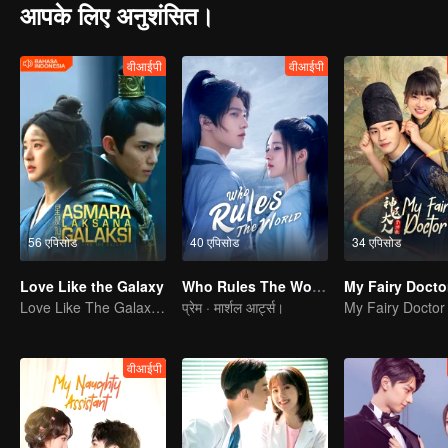
आपके लिए अनुशंसित।
वीआईपी
वीआईपी
56 एपिसोड
40 एपिसोड
34 एपिसोड
Love Like the Galaxy
Who Rules The World
My Fairy Docto
Love Like The Galaxy (Indonesia Audio)
प्रेम · मार्शल आर्ट्स।
My Fairy Doctor
वीआईपी