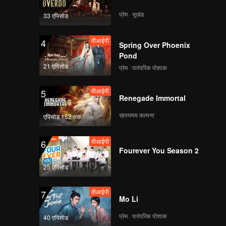
प्रेम · भूखंड
33 एपिसोड
वीआईपी
4
Spring Over Phoenix
Pond
21 एपिसोड
प्रेम · पारंपरिक पोशाक
वीआईपी
5
Renegade Immortal
रहस्यमय कल्पना
एपिसोड 152 तक
वीआईपी
6
Fourever You Season 2
25 एपिसोड
वीआईपी
7
Mo Li
प्रेम · पारंपरिक पोशाक
40 एपिसोड