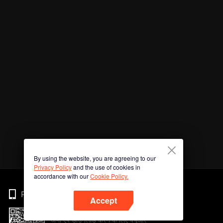
By using the website, you are agreeing to our
Privacy Policy
and the use of cookies in
accordance with our
Cookie Policy.
Phone
Accept
अभी ऐप डाउनलोड करने के लिए क्यूआर