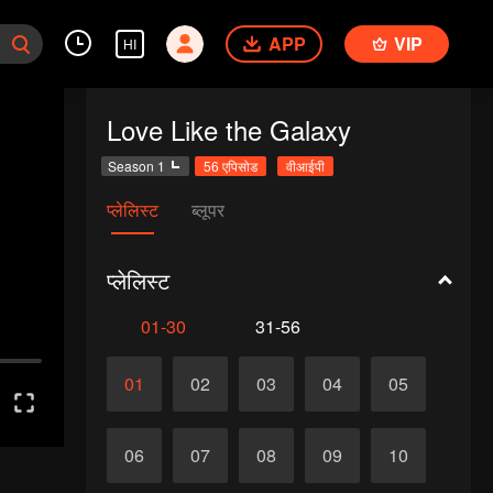
APP
VIP
HI
Love Like the Galaxy
Season 1
56 एपिसोड
वीआईपी
प्लेलिस्ट
ब्लूपर
प्लेलिस्ट
01-30
31-56
01
02
03
04
05
06
07
08
09
10