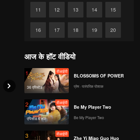
11
12
13
14
15
16
17
18
19
20
21
22
23
24
25
आज के हॉट वीडियो
26
27
28
29
30
वीआईपी
1
BLOSSOMS OF POWER
प्रेम · पारंपरिक पोशाक
36 एपिसोड
वीआईपी
2
Be My Player Two
Be My Player Two
एपिसोड 4 तक
वीआईपी
3
Zhe Yi Miao Guo Huo