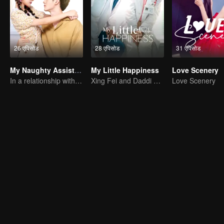
26 एपिसोड
28 एपिसोड
31 एपिसोड
My Naughty Assistant
My Little Happiness
Love Scenery
In a relationship with an idol
Xing Fei and Daddi Tang's sweet love story.
Love Scenery