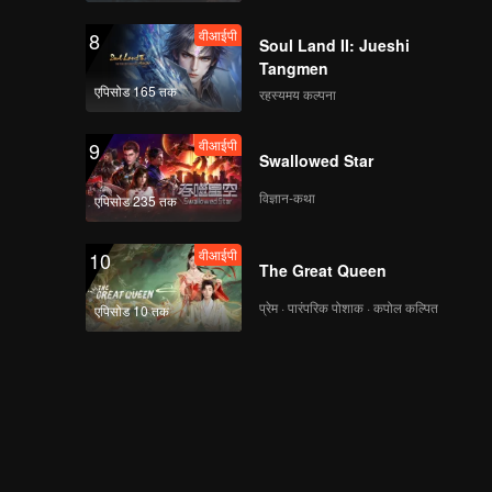
वीआईपी
8
Soul Land II: Jueshi
Tangmen
एपिसोड 165 तक
रहस्यमय कल्पना
वीआईपी
9
Swallowed Star
विज्ञान-कथा
एपिसोड 235 तक
वीआईपी
10
The Great Queen
प्रेम · पारंपरिक पोशाक · कपोल कल्पित
एपिसोड 10 तक