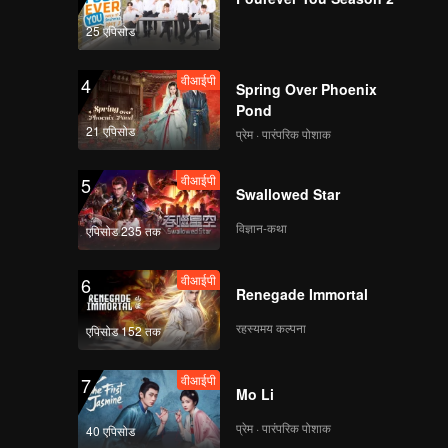
ho face
25 एपिसोड
वीआईपी
4
Spring Over Phoenix
Pond
21 एपिसोड
प्रेम · पारंपरिक पोशाक
वीआईपी
5
Swallowed Star
विज्ञान-कथा
एपिसोड 235 तक
वीआईपी
6
Renegade Immortal
रहस्यमय कल्पना
एपिसोड 152 तक
वीआईपी
7
Mo Li
प्रेम · पारंपरिक पोशाक
40 एपिसोड