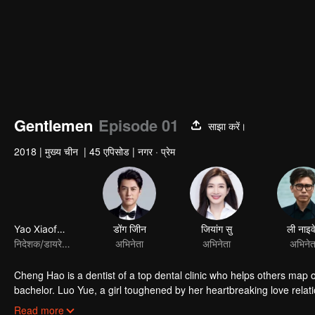
Gentlemen
Episode 01
साझा करें।
2018
|
मुख्य चीन
|
45 एपिसोड
|
नगर · प्रेम
Yao Xiaofeng
डोंग जीिन
जियांग सु
ली नाइव
निदेशक/डायरेक्टर
अभिनेता
अभिनेता
अभिनेत
Cheng Hao is a dentist of a top dental clinic who helps others map out
bachelor. Luo Yue, a girl toughened by her heartbreaking love rel
loathe each other start a romantic tug of war full of laughter. Chen
Read more