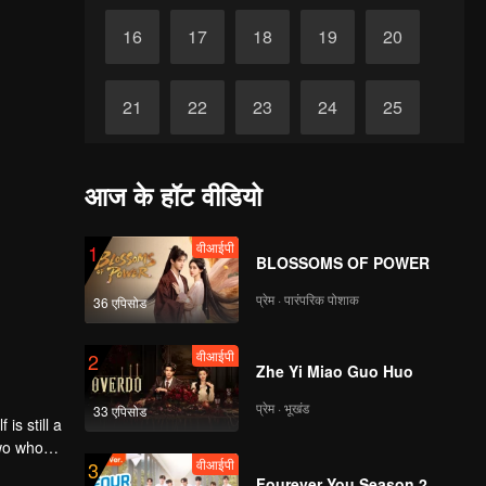
16
17
18
19
20
21
22
23
24
25
26
27
28
29
30
आज के हॉट वीडियो
वीआईपी
1
BLOSSOMS OF POWER
प्रेम · पारंपरिक पोशाक
36 एपिसोड
वीआईपी
2
Zhe Yi Miao Guo Huo
प्रेम · भूखंड
33 एपिसोड
is still a
two who
वीआईपी
3
 a girl
Fourever You Season 2