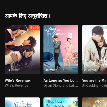
who used to be Cheng’s dream lover. Cheng Hao’s friend, Zou Beiye a
different issues in love find their soulmates and become mature me
आपके लिए अनुशंसित।
वीआईपी
24 एपिसोड
46 एपिसोड
23 एपिसोड
Wife's Revenge
As Long as You Love Me
You are the Mir
Wife's Revenge
Dylan Xiong and Lai Yumeng's sweet love story