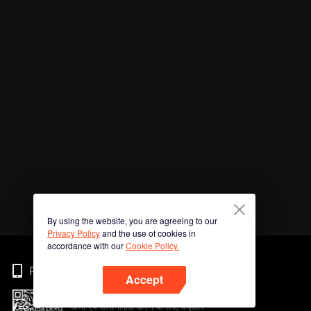
By using the website, you are agreeing to our
Privacy Policy
and the use of cookies in
accordance with our
Cookie Policy.
Phone
Accept
अभी ऐप डाउनलोड करने के लिए क्यूआर