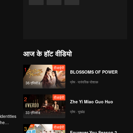
आज के हॉट वीडियो
वीआईपी
1
BLOSSOMS OF POWER
प्रेम · पारंपरिक पोशाक
36 एपिसोड
वीआईपी
2
Zhe Yi Miao Guo Huo
प्रेम · भूखंड
33 एपिसोड
dentities
the
वीआईपी
3
ing of the
Fourever You Season 2