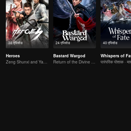
38 एपिसोड
24 एपिसोड
40 एपिसोड
Heroes
Bastard Wargod
Whispers of Fa
Zeng Shunxi and Yang Chaoyue Present the Affection among Young Marital Artists
Return of the Divine Warrior! Conquer Foes, Win Hearts