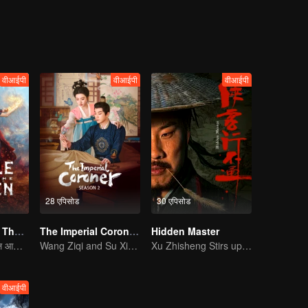
and so on came to the scene. In the fog, an old case ten years ago surf
वीआईपी
वीआईपी
वीआईपी
28 एपिसोड
30 एपिसोड
Battle Through The Heaven
The Imperial Coroner S2
Hidden Master
कपोल कल्पित · मार्शल आर्ट्स।
Wang Ziqi and Su Xiaotong,Solving Cases While Falling in Love
Xu Zhisheng Stirs up a Hilarious Storm in the Martial World
वीआईपी