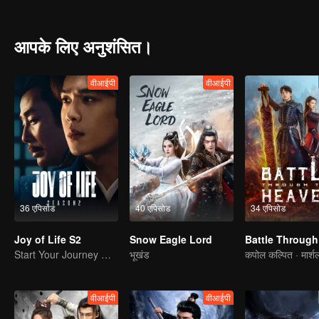
investigation, people from all walks of life, farmers, businessmen 
is the murderer and what is his purpose?
आपके लिए अनुशंसित।
वीआईपी
वीआईपी
36 एपिसोड
40 एपिसोड
34 एपिसोड
Joy of Life S2
Snow Eagle Lord
Start Your Journey With Fan Xian Again
भूखंड
वीआईपी
वीआईपी