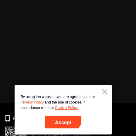
By using the website, you are agreeing to our
Privacy Policy
and the use of cookies in
accordance with our
Cookie Policy.
Phone
Accept
अभी ऐप डाउनलोड करने के लिए क्यूआर