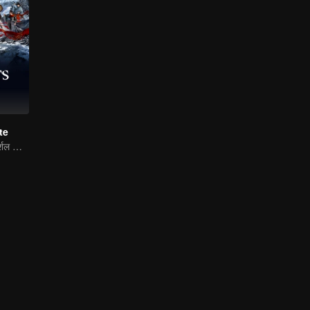
te
पारंपरिक पोशाक · मार्शल आर्ट्स।