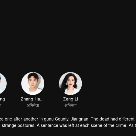
ong
Zhang Haowei
Zeng Li
ा
अभिनेता
अभिनेता
ed one after another in gunu County, Jiangnan. The dead had different i
 strange postures. A sentence was left at each scene of the crime. As 
ted with his little partner to carry out an investigation. With the deepen