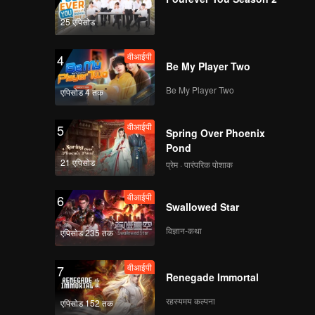
aced. Who
25 एपिसोड
वीआईपी
4
Be My Player Two
Be My Player Two
एपिसोड 4 तक
वीआईपी
5
Spring Over Phoenix
Pond
21 एपिसोड
प्रेम · पारंपरिक पोशाक
वीआईपी
6
Swallowed Star
विज्ञान-कथा
एपिसोड 235 तक
वीआईपी
7
Renegade Immortal
रहस्यमय कल्पना
एपिसोड 152 तक