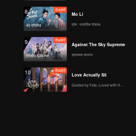
वीआईपी
8
Mo Li
प्रेम · पारंपरिक पोशाक
40 एपिसोड
वीआईपी
9
Against The Sky Supreme
रहस्यमय कल्पना
एपिसोड 534 तक
वीआईपी
10
Love Actually S5
Guided by Fate, Loved with Heart